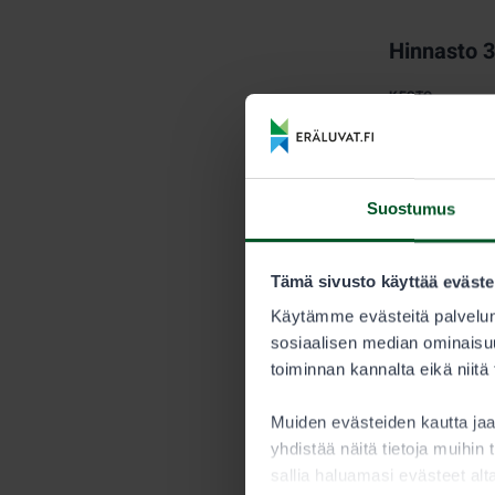
Hinnasto 
KESTO
Kausi
Suostumus
Myyntijärj
Metsästyksen 
Tämä sivusto käyttää eväste
myytävien ve
Käytämme evästeitä palvelun
saavutetaan.
sosiaalisen median ominaisuu
toiminnan kannalta eikä niitä
Metsästäjän tu
Nuorisoluv
Muiden evästeiden kautta j
yhdistää näitä tietoja muihin t
Alle 15-vuoti
sallia haluamasi evästeet alt
saaliskiintiöö