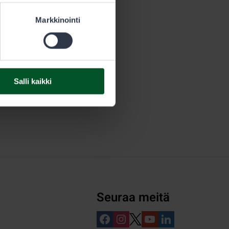
Markkinointi
Salli kaikki
Seuraa meitä