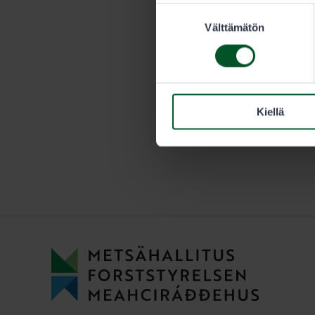
Suostumuksen
vuotiaan met
Välttämätön
valinta
Kiellä