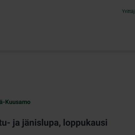
Yrittäj
tä-Kuusamo
tu- ja jänislupa, loppukausi