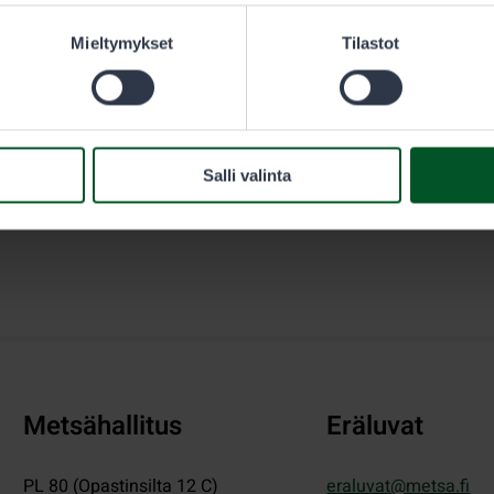
sästäjän täytyy olla hänen välittömässä valvonnassaan.
Mieltymykset
Tilastot
Salli valinta
Metsähallitus
Eräluvat
PL 80 (Opastinsilta 12 C)
eraluvat@metsa.fi