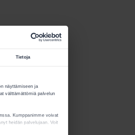
Tietoja
itelty
s tämä määrä
ön näyttämiseen ja
at välttämättömiä palvelun
sta.
kanssa. Kumppanimme voivat
ttänyt heidän palvelujaan. Voit
ön
 Alle 15-