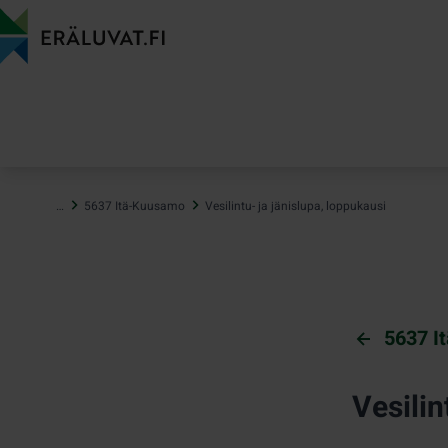
Hyppää
sisältöön
…
5637 Itä-Kuusamo
Vesilintu- ja jänislupa, loppukausi
5637 I
Vesilin