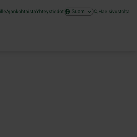
ille
Ajankohtaista
Yhteystiedot
Hae sivustolta
Suomi