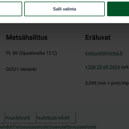
Salli valinta
Metsähallitus
Eräluvat
PL 80 (Opastinsilta 12 C)
eraluvat@metsa.fi
+358 20 69 2424
(ark
00521
Helsinki
0,00€/min + pvm/m
Anarâškielâ
Nuõrttsääʹmǩiõll
sehdot
Tietosuojaseloste
Saavutettavuusseloste