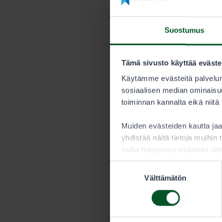
Hinnasto 
Suostumus
KESTO
Tämä sivusto käyttää eväste
Kausi
Käytämme evästeitä palvelun
sosiaalisen median ominaisuu
toiminnan kannalta eikä niitä
Metsästäjän tu
Muiden evästeiden kautta j
yhdistää näitä tietoja muihin t
sallia haluamasi evästeet alt
Suostumuksen
Välttämätön
valinta