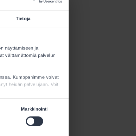
Tietoja
ön näyttämiseen ja
at välttämättömiä palvelun
kanssa. Kumppanimme voivat
ttänyt heidän palvelujaan. Voit
Markkinointi