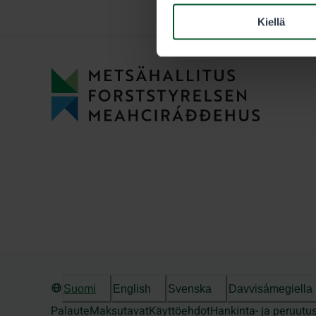
Kiellä
Suomi
English
Svenska
Davvisámegiella
Palaute
Maksutavat
Käyttöehdot
Hankinta- ja peruutu