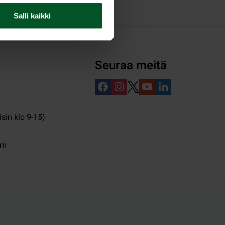
Salli kaikki
Seuraa meitä
isin klo 9-15)
pm