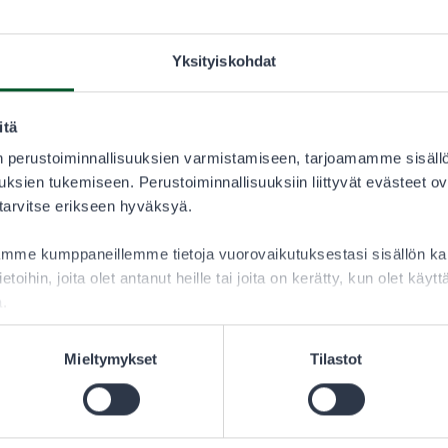
31.7.2025–
Yksityiskohdat
LUVAN KÄYTTÄJÄ
itä
13,00 €
 perustoiminnallisuuksien varmistamiseen, tarjoamamme sisäll
ksien tukemiseen. Perustoiminnallisuuksiin liittyvät evästeet ov
 tarvitse erikseen hyväksyä.
lee aina tarkistaa sallitut saalislajit lupaehdoista.
aamme kumppaneillemme tietoja vuorovaikutuksestasi sisällön 
ietoihin, joita olet antanut heille tai joita on kerätty, kun olet käy
a.
Mieltymykset
Tilastot