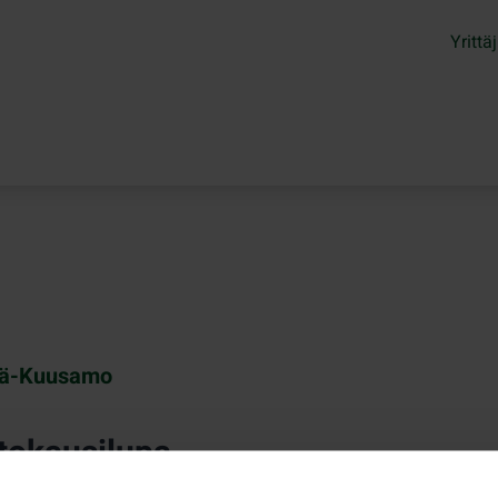
Yrittäj
tä-Kuusamo
tokausilupa