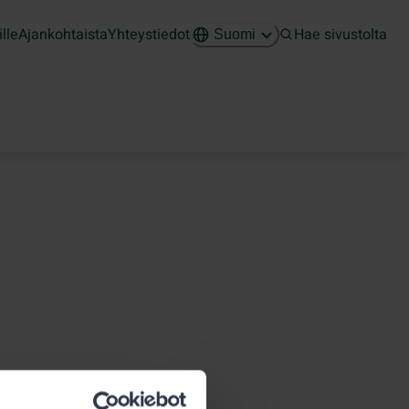
ille
Ajankohtaista
Yhteystiedot
Hae sivustolta
Suomi