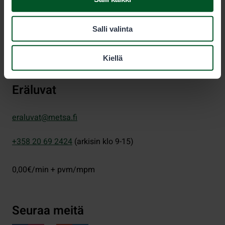
PL 80 (Opastinsilta 12 C)
Salli valinta
00521
Helsinki
Kiellä
Eräluvat
eraluvat@metsa.fi
+358 20 69 2424
(arkisin klo 9-15)
0,00€/min + pvm/mpm
Seuraa meitä