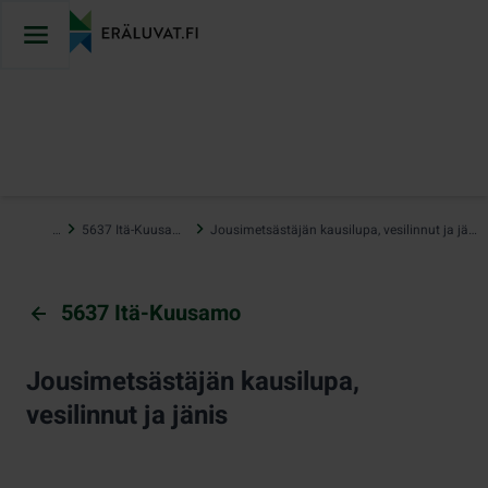
Hyppää
sisältöön
…
5637 Itä-Kuusamo
Jousimetsästäjän kausilupa, vesilinnut ja jänis
5637 Itä-Kuusamo
Jousimetsästäjän kausilupa,
vesilinnut ja jänis