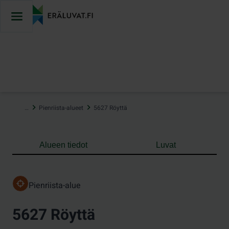
Hyppää
sisältöön
…
Pienriista-alueet
5627 Röyttä
Alueen tiedot
Luvat
Pienriista-alue
5627 Röyttä