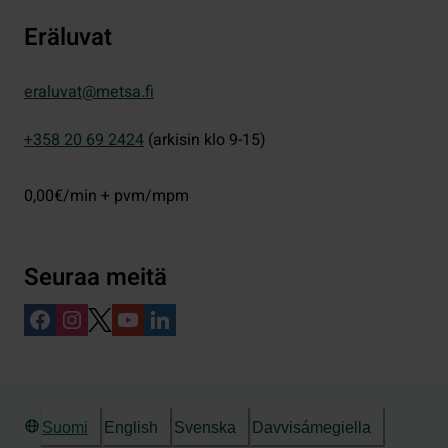
Eräluvat
eraluvat@metsa.fi
+358 20 69 2424
(arkisin klo 9-15)
0,00€/min + pvm/mpm
Seuraa meitä
Suomi
English
Svenska
Davvisámegiella