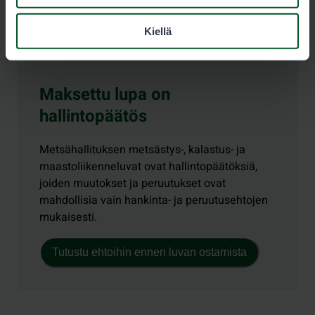
Kiellä
Maksettu lupa on
hallintopäätös
Metsähallituksen metsästys-, kalastus- ja
maastoliikenneluvat ovat hallintopäätöksiä,
joiden muutokset ja peruutukset ovat
mahdollisia vain hankinta- ja peruutusehtojen
mukaisesti.
Tutustu ehtoihin ennen luvan ostamista