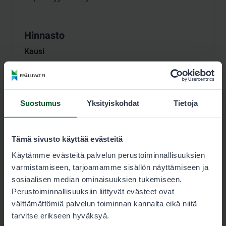
Hinnasto
Kausi
Luvan käyttäjä 13,00 €
Lupaehdot
Suostumus
Yksityiskohdat
Tietoja
Varaa lupa
Tämä sivusto käyttää evästeitä
Käytämme evästeitä palvelun perustoiminnallisuuksien
Jousimetsästäjän kausilupa, vesilinnut
varmistamiseen, tarjoamamme sisällön näyttämiseen ja
ja jänis
sosiaalisen median ominaisuuksien tukemiseen.
Perustoiminnallisuuksiin liittyvät evästeet ovat
Lupia myydään ajalle
:
1.8.2026–30.4.2027
välttämättömiä palvelun toiminnan kannalta eikä niitä
tarvitse erikseen hyväksyä.