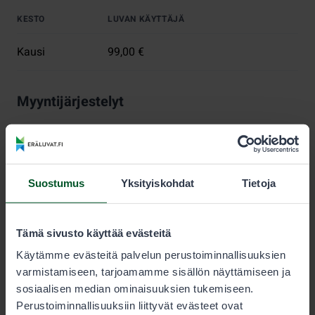
KESTO
LUVAN KÄYTTÄJÄ
Kausi
99,00 €
Myyntijärjestelyt
Metsästyksen kestävyyden varmistamiseksi jokaiselle
lupa-alueelle on määritelty myytävien vesilintu- ja
jänislupien enimmäismäärä. Lupia myydään, kunnes
tämä määrä saavutetaan.
Suostumus
Yksityiskohdat
Tietoja
Metsästäjän tulee aina tarkistaa sallitut saalislajit ja
saaliskiintiöt lupaehdoista.
Tämä sivusto käyttää evästeitä
Nuorisoluvat
Käytämme evästeitä palvelun perustoiminnallisuuksien
varmistamiseen, tarjoamamme sisällön näyttämiseen ja
Alle 15-vuotias voi metsästää pienriistaa ilman omaa
sosiaalisen median ominaisuuksien tukemiseen.
lupaa sellaisen henkilön saaliskiintiöön, joka on
Perustoiminnallisuuksiin liittyvät evästeet ovat