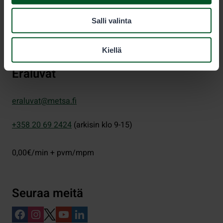
PL 80 (Opastinsilta 12 C)
Salli valinta
00521
Helsinki
Kiellä
Eräluvat
eraluvat@metsa.fi
+358 20 69 2424
(arkisin klo 9-15)
0,00€/min + pvm/mpm
Seuraa meitä