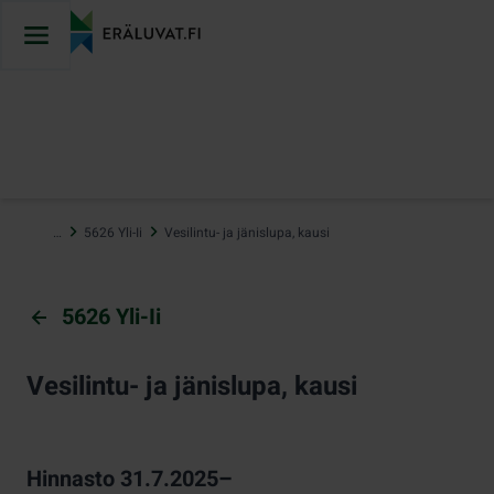
Hyppää
sisältöön
…
5626 Yli-Ii
Vesilintu- ja jänislupa, kausi
5626 Yli-Ii
Vesilintu- ja jänislupa, kausi
Hinnasto 31.7.2025–