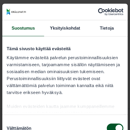
KESTO
LUVAN KÄYTTÄJÄ
Kausi
13,00 €
Suostumus
Yksityiskohdat
Tietoja
Metsästäjän tulee aina tarkistaa sallitut saalislajit
lupaehdoista.
Tämä sivusto käyttää evästeitä
Käytämme evästeitä palvelun perustoiminnallisuuksien
varmistamiseen, tarjoamamme sisällön näyttämiseen ja
sosiaalisen median ominaisuuksien tukemiseen.
Perustoiminnallisuuksiin liittyvät evästeet ovat
välttämättömiä palvelun toiminnan kannalta eikä niitä
tarvitse erikseen hyväksyä.
Muiden evästeiden kautta jaamme kumppaneillemme
tietoja vuorovaikutuksestasi sisällön kanssa.
Kumppanimme voivat yhdistää näitä tietoja muihin
Suostumuksen
tietoihin, joita olet antanut heille tai joita on kerätty, kun
Välttämätön
valinta