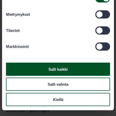
olet käyttänyt heidän palvelujaan. Voit sallia haluamasi
evästeet alta.
Mieltymykset
Metsähallitus
Tilastot
PL 80 (Opastinsilta 12 C)
Markkinointi
00521
Helsinki
Eräluvat
Salli kaikki
eraluvat@metsa.fi
Salli valinta
+358 20 69 2424
(arkisin klo 9-15)
Kiellä
0,00€/min + pvm/mpm