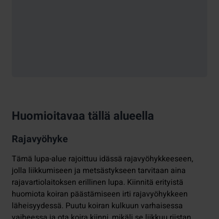
Huomioitavaa tällä alueella
Rajavyöhyke
Tämä lupa-alue rajoittuu idässä rajavyöhykkeeseen,
jolla liikkumiseen ja metsästykseen tarvitaan aina
rajavartiolaitoksen erillinen lupa. Kiinnitä erityistä
huomiota koiran päästämiseen irti rajavyöhykkeen
läheisyydessä. Puutu koiran kulkuun varhaisessa
vaiheessa ja ota koira kiinni, mikäli se liikkuu riistan