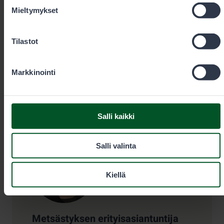
+35820692424
Mieltymykset
Puhelun hinta
0,00€/min + pvm/mpm. Kiireelliset
tilaukset aina puhelimitse.
Tilastot
eraluvat@metsa.fi
Markkinointi
Salli kaikki
Yhteystiedot
Salli valinta
Kiellä
Metsästyksen erityisasiantuntija