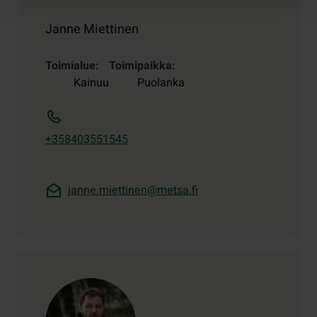
Janne Miettinen
Toimialue
Toimipaikka
Kainuu
Puolanka
+358403551545
janne.miettinen@metsa.fi