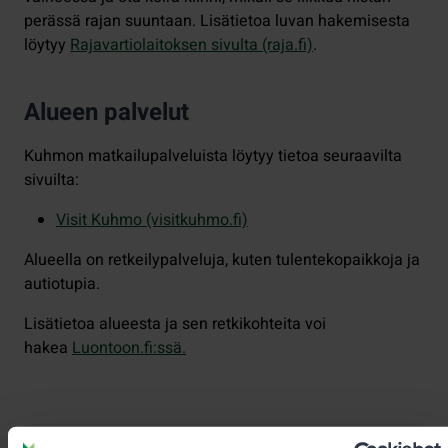
perässä rajan suuntaan. Lisätietoa luvan hakemisesta
löytyy
Rajavartiolaitoksen sivulta (raja.fi)
.
Alueen palvelut
Kuhmon matkailupalveluista löytyy tietoa seuraavilta
sivuilta:
Visit Kuhmo (visitkuhmo.fi)
Alueella on retkeilypalveluja, kuten tulentekopaikkoja ja
autiotupia.
Lisätietoa alueesta ja sen retkikohteita voi
hakea
Luontoon.fi:ssä.