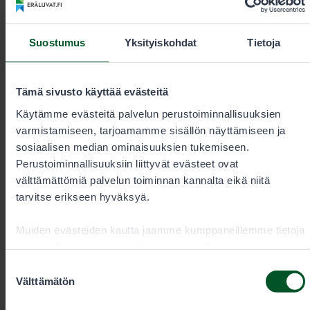
Yhteystiedot
Suostumus
Yksityiskohdat
Tietoja
Tämä sivusto käyttää evästeitä
Käytämme evästeitä palvelun perustoiminnallisuuksien
varmistamiseen, tarjoamamme sisällön näyttämiseen ja
sosiaalisen median ominaisuuksien tukemiseen.
Perustoiminnallisuuksiin liittyvät evästeet ovat
välttämättömiä palvelun toiminnan kannalta eikä niitä
tarvitse erikseen hyväksyä.
Muiden evästeiden kautta jaamme kumppaneillemme tietoja
Lupamyynti ja -neuvonta arkisin
vuorovaikutuksestasi sisällön kanssa. Kumppanimme
kello 9–15
voivat yhdistää näitä tietoja muihin tietoihin, joita olet
Suostumuksen
antanut heille tai joita on kerätty, kun olet käyttänyt heidän
Välttämätön
valinta
palvelujaan. Voit sallia haluamasi evästeet alta.