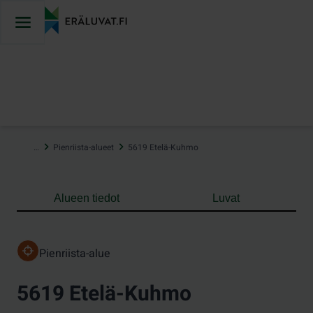
Hyppää
sisältöön
…
Pienriista-alueet
5619 Etelä-Kuhmo
Alueen tiedot
Luvat
Pienriista-alue
5619 Etelä-Kuhmo