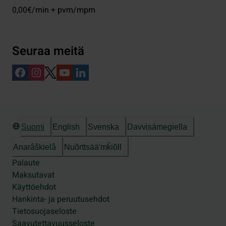
0,00€/min + pvm/mpm
Seuraa meitä
Suomi
English
Svenska
Davvisámegiella
Anarâškielâ
Nuõrttsääʹmǩiõll
Palaute
Maksutavat
Käyttöehdot
Hankinta- ja peruutusehdot
Tietosuojaseloste
Saavutettavuusseloste