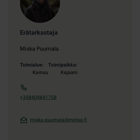
Erätarkastaja
Miska Puumala
Toimialue
Toimipaikka
Kainuu
Kajaani
+358404841758
miska.puumala@metsa.fi