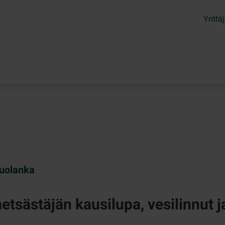
Yrittäj
uolanka
tsästäjän kausilupa, vesilinnut ja