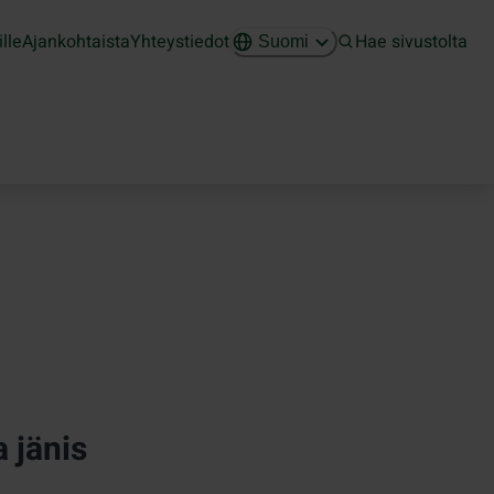
ille
Ajankohtaista
Yhteystiedot
Hae sivustolta
Suomi
 jänis