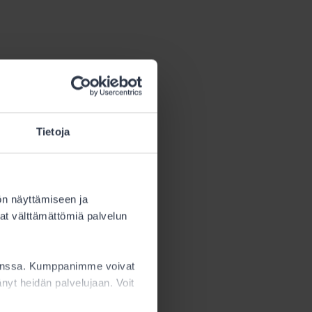
Tietoja
itelty
s tämä määrä
ön näyttämiseen ja
at välttämättömiä palvelun
sta.
kanssa. Kumppanimme voivat
ttänyt heidän palvelujaan. Voit
ön
 Alle 15-