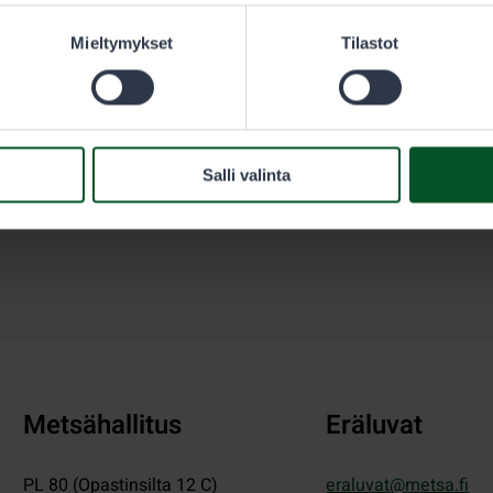
sästäjän täytyy olla hänen välittömässä valvonnassaan.
Mieltymykset
Tilastot
Salli valinta
Metsähallitus
Eräluvat
PL 80 (Opastinsilta 12 C)
eraluvat@metsa.fi