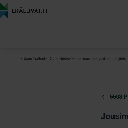
Hyppää
sisältöön
…
5608 Puolanka
Jousimetsästäjän kausilupa, vesilinnut ja jänis
5608 P
Jousime