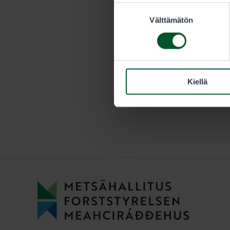
Suostumuksen
vuotiaan met
Välttämätön
valinta
Kiellä