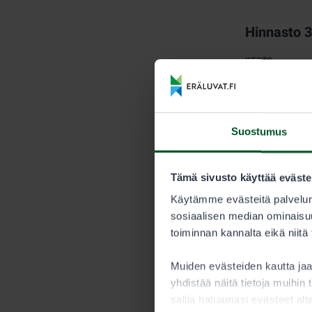
Hinnasto 
KESTO
Kausi
Suostumus
Myyntijärj
Metsästyksen 
Tämä sivusto käyttää eväste
myytävien ve
Käytämme evästeitä palvelun
saavutetaan.
sosiaalisen median ominaisuu
toiminnan kannalta eikä niitä
Metsästäjän tu
Nuorisoluv
Muiden evästeiden kautta j
yhdistää näitä tietoja muihin t
Alle 15-vuoti
sallia haluamasi evästeet alt
saaliskiintiöö