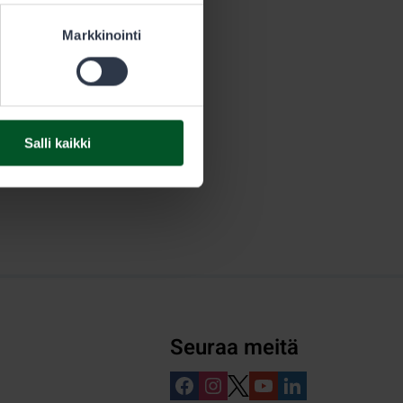
Markkinointi
Salli kaikki
Seuraa meitä