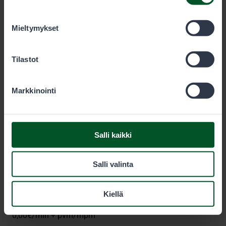
olet käyttänyt heidän palvelujaan. Voit sallia haluamasi
evästeet alta.
Mieltymykset
Metsähallitus
Tilastot
PL 80 (Opastinsilta 12 C)
Markkinointi
00521
Helsinki
Eräluvat
Salli kaikki
eraluvat@metsa.fi
Salli valinta
+358 20 69 2424
(arkisin klo 9-15)
Kiellä
0,00€/min + pvm/mpm