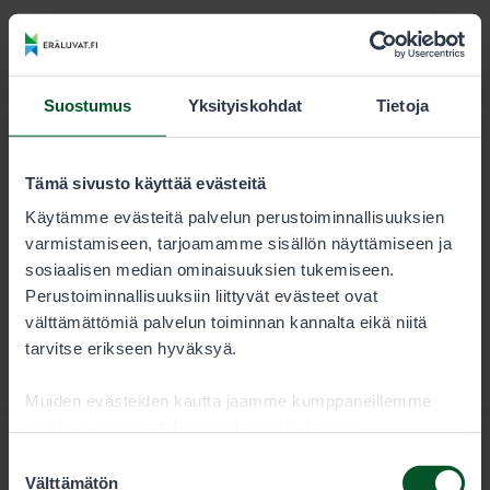
KESTO
LUVAN KÄYTTÄJÄ
Kausi
28,00 €
Suostumus
Yksityiskohdat
Tietoja
Metsästäjän tulee aina tarkistaa sallitut saalislajit ja
saaliskiintiöt lupaehdoista.
Tämä sivusto käyttää evästeitä
Käytämme evästeitä palvelun perustoiminnallisuuksien
varmistamiseen, tarjoamamme sisällön näyttämiseen ja
sosiaalisen median ominaisuuksien tukemiseen.
Perustoiminnallisuuksiin liittyvät evästeet ovat
välttämättömiä palvelun toiminnan kannalta eikä niitä
tarvitse erikseen hyväksyä.
Muiden evästeiden kautta jaamme kumppaneillemme
tietoja vuorovaikutuksestasi sisällön kanssa.
Kumppanimme voivat yhdistää näitä tietoja muihin
Suostumuksen
tietoihin, joita olet antanut heille tai joita on kerätty, kun
Välttämätön
valinta