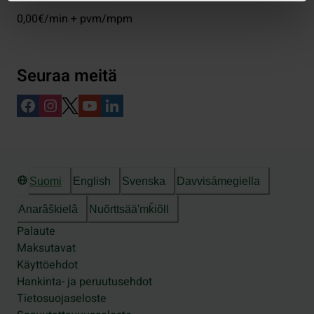
0,00€/min + pvm/mpm
Seuraa meitä
Suomi
English
Svenska
Davvisámegiella
Anarâškielâ
Nuõrttsääʹmǩiõll
Palaute
Maksutavat
Käyttöehdot
Hankinta- ja peruutusehdot
Tietosuojaseloste