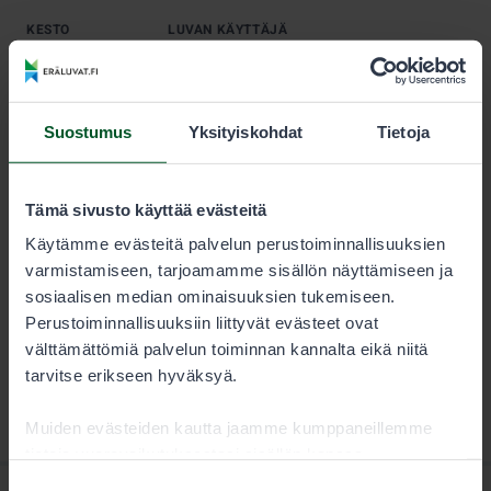
KESTO
LUVAN KÄYTTÄJÄ
Kausi
30,00 €
Suostumus
Yksityiskohdat
Tietoja
Huomaathan, että sallitut koulutusajat jänistä ajaville
koirille, kanakoirille, noutajille ja pystykorville
vaihtelevat. Metsästäjän tulee aina tarkistaa lupaehdot
Tämä sivusto käyttää evästeitä
huolellisesti.
Käytämme evästeitä palvelun perustoiminnallisuuksien
varmistamiseen, tarjoamamme sisällön näyttämiseen ja
sosiaalisen median ominaisuuksien tukemiseen.
Perustoiminnallisuuksiin liittyvät evästeet ovat
välttämättömiä palvelun toiminnan kannalta eikä niitä
tarvitse erikseen hyväksyä.
Muiden evästeiden kautta jaamme kumppaneillemme
tietoja vuorovaikutuksestasi sisällön kanssa.
Kumppanimme voivat yhdistää näitä tietoja muihin
Suostumuksen