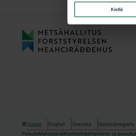
Kiellä
Suomi
English
Svenska
Davvisámegiella
Palaute
Maksutavat
Käyttöehdot
Hankinta- ja peruutu