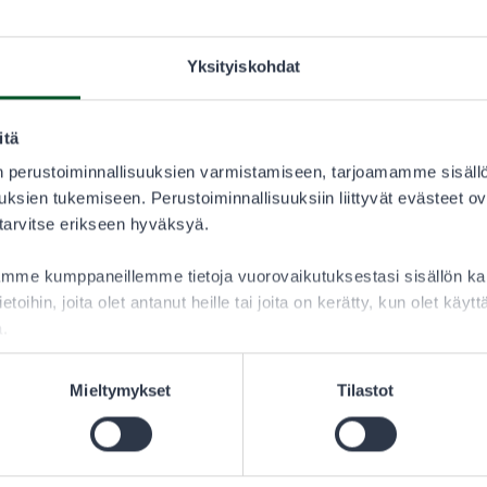
31.7.2025–
Yksityiskohdat
LUVAN KÄYTTÄJÄ
itä
28,00 €
 perustoiminnallisuuksien varmistamiseen, tarjoamamme sisäll
ksien tukemiseen. Perustoiminnallisuuksiin liittyvät evästeet ov
 tarvitse erikseen hyväksyä.
lee aina tarkistaa sallitut saalislajit ja saaliskiintiöt lupaehdoi
aamme kumppaneillemme tietoja vuorovaikutuksestasi sisällön 
ietoihin, joita olet antanut heille tai joita on kerätty, kun olet käy
a.
Mieltymykset
Tilastot