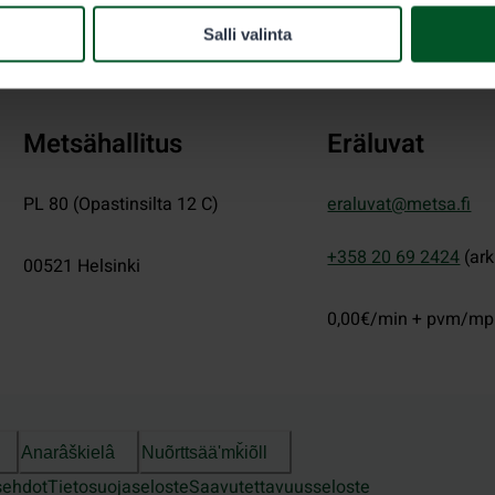
Salli valinta
Metsähallitus
Eräluvat
PL 80 (Opastinsilta 12 C)
eraluvat@metsa.fi
+358 20 69 2424
(ark
00521
Helsinki
0,00€/min + pvm/m
Anarâškielâ
Nuõrttsääʹmǩiõll
sehdot
Tietosuojaseloste
Saavutettavuusseloste