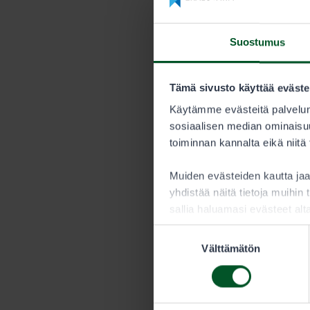
Hinnasto 
Suostumus
KESTO
Tämä sivusto käyttää eväste
Kausi
Käytämme evästeitä palvelun
sosiaalisen median ominaisuu
toiminnan kannalta eikä niitä
Metsästäjän tu
Muiden evästeiden kautta j
yhdistää näitä tietoja muihin t
sallia haluamasi evästeet alt
Suostumuksen
Välttämätön
valinta