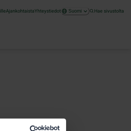
ille
Ajankohtaista
Yhteystiedot
Hae sivustolta
Suomi