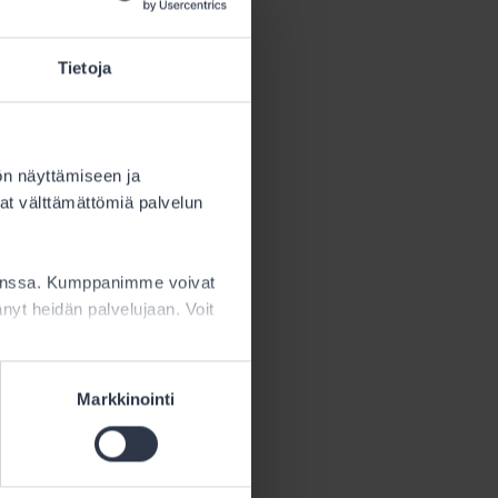
Tietoja
ön näyttämiseen ja
at välttämättömiä palvelun
sta.
kanssa. Kumppanimme voivat
ttänyt heidän palvelujaan. Voit
Markkinointi