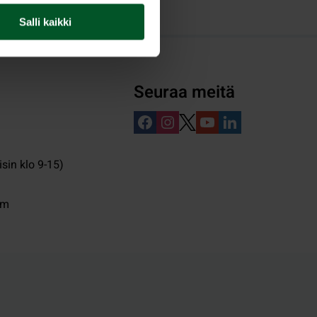
Salli kaikki
Seuraa meitä
isin klo 9-15)
pm