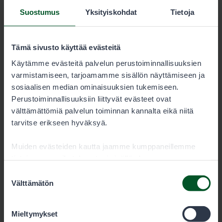
alaosa
Suostumus
Yksityiskohdat
Tietoja
5573-Iijoen-keskiosa-alaosa_kartta.pdf
6.6 MB
Tämä sivusto käyttää evästeitä
Käytämme evästeitä palvelun perustoiminnallisuuksien
Lataa
varmistamiseen, tarjoamamme sisällön näyttämiseen ja
sosiaalisen median ominaisuuksien tukemiseen.
Perustoiminnallisuuksiin liittyvät evästeet ovat
Rasvaevällisen taimenen ja
välttämättömiä palvelun toiminnan kannalta eikä niitä
merilohen saaliiksiottokieltoalue
tarvitse erikseen hyväksyä.
Iijoki-Kostonjoki_saaliksiottokieltoalue.pdf
Muiden evästeiden kautta jaamme kumppaneillemme
tietoja vuorovaikutuksestasi sisällön kanssa.
3.7 MB
Kumppanimme voivat yhdistää näitä tietoja muihin
Suostumuksen
tietoihin, joita olet antanut heille tai joita on kerätty, kun
Välttämätön
valinta
Lataa
olet käyttänyt heidän palvelujaan. Voit sallia haluamasi
evästeet alta.
Mieltymykset