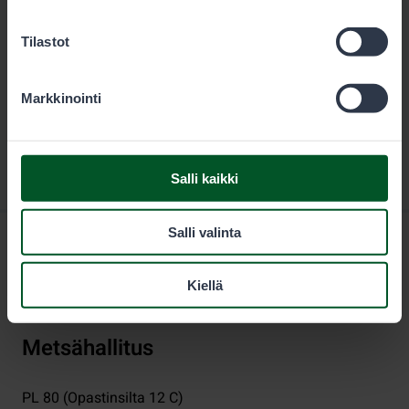
Tilastot
Markkinointi
Salli kaikki
Salli valinta
Kiellä
Metsähallitus
PL 80 (Opastinsilta 12 C)