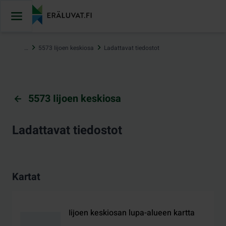
Hyppää
sisältöön
…
5573 Iijoen keskiosa
Ladattavat tiedostot
5573 Iijoen keskiosa
Ladattavat tiedostot
Kartat
Iijoen keskiosan lupa-alueen kartta