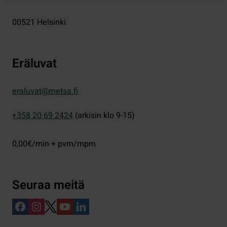
00521
Helsinki
Eräluvat
eraluvat@metsa.fi
+358 20 69 2424
(arkisin klo 9-15)
0,00€/min + pvm/mpm
Seuraa meitä