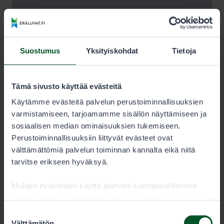
Suostumus
Yksityiskohdat
Tietoja
Tämä sivusto käyttää evästeitä
Käytämme evästeitä palvelun perustoiminnallisuuksien
varmistamiseen, tarjoamamme sisällön näyttämiseen ja
sosiaalisen median ominaisuuksien tukemiseen.
Perustoiminnallisuuksiin liittyvät evästeet ovat
välttämättömiä palvelun toiminnan kannalta eikä niitä
tarvitse erikseen hyväksyä.
Muiden evästeiden kautta jaamme kumppaneillemme
tietoja vuorovaikutuksestasi sisällön kanssa.
Kumppanimme voivat yhdistää näitä tietoja muihin
Suostumuksen
tietoihin, joita olet antanut heille tai joita on kerätty, kun
Välttämätön