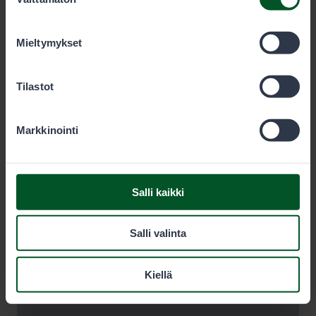
valinta
olet käyttänyt heidän palvelujaan. Voit sallia haluamasi
evästeet alta.
Mieltymykset
Tilastot
Markkinointi
Salli kaikki
Salli valinta
Kiellä