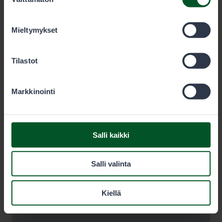
valinta
olet käyttänyt heidän palvelujaan. Voit sallia haluamasi
evästeet alta.
Mieltymykset
Tilastot
Markkinointi
Salli kaikki
Salli valinta
Kiellä