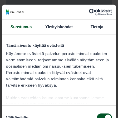
Suostumus
Yksityiskohdat
Tietoja
Tämä sivusto käyttää evästeitä
Käytämme evästeitä palvelun perustoiminnallisuuksien
varmistamiseen, tarjoamamme sisällön näyttämiseen ja
sosiaalisen median ominaisuuksien tukemiseen.
Perustoiminnallisuuksiin liittyvät evästeet ovat
välttämättömiä palvelun toiminnan kannalta eikä niitä
tarvitse erikseen hyväksyä.
Muiden evästeiden kautta jaamme kumppaneillemme
tietoja vuorovaikutuksestasi sisällön kanssa.
Kumppanimme voivat yhdistää näitä tietoja muihin
Suostumuksen
tietoihin, joita olet antanut heille tai joita on kerätty, kun
Välttämätön