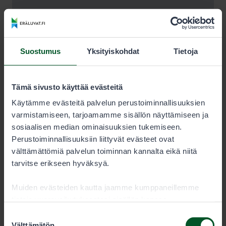
Suostumus
Yksityiskohdat
Tietoja
Tämä sivusto käyttää evästeitä
Käytämme evästeitä palvelun perustoiminnallisuuksien
varmistamiseen, tarjoamamme sisällön näyttämiseen ja
sosiaalisen median ominaisuuksien tukemiseen.
Perustoiminnallisuuksiin liittyvät evästeet ovat
välttämättömiä palvelun toiminnan kannalta eikä niitä
tarvitse erikseen hyväksyä.
Muiden evästeiden kautta jaamme kumppaneillemme
tietoja vuorovaikutuksestasi sisällön kanssa.
Kumppanimme voivat yhdistää näitä tietoja muihin
Suostumuksen
tietoihin, joita olet antanut heille tai joita on kerätty, kun
Välttämätön