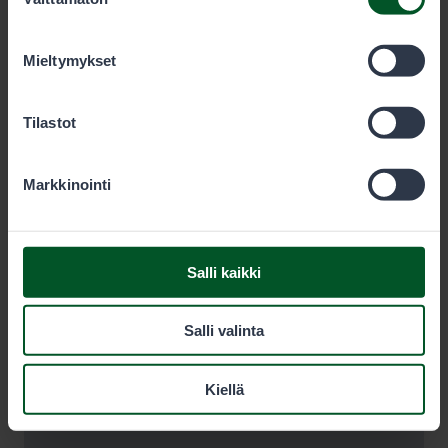
valinta
olet käyttänyt heidän palvelujaan. Voit sallia haluamasi
evästeet alta.
Mieltymykset
Tilastot
Markkinointi
Salli kaikki
Salli valinta
Kiellä