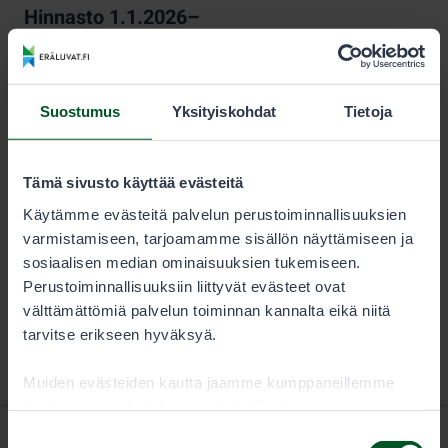
Hinnasto 1.1.2026–
KESTO
LUVAN KÄYTTÄJÄ
Kausi
12,00 €
Suostumus
Yksityiskohdat
Tietoja
Pyydyslupa on pyynti- tai venekuntakohtainen, ja se on
Tämä sivusto käyttää evästeitä
voimassa kalenterivuoden.
Käytämme evästeitä palvelun perustoiminnallisuuksien
varmistamiseen, tarjoamamme sisällön näyttämiseen ja
sosiaalisen median ominaisuuksien tukemiseen.
Perustoiminnallisuuksiin liittyvät evästeet ovat
välttämättömiä palvelun toiminnan kannalta eikä niitä
tarvitse erikseen hyväksyä.
Muiden evästeiden kautta jaamme kumppaneillemme
tietoja vuorovaikutuksestasi sisällön kanssa.
Kumppanimme voivat yhdistää näitä tietoja muihin
Suostumuksen