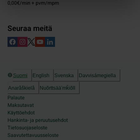
0,00€/min + pvm/mpm
Seuraa meitä
Suomi
English
Svenska
Davvisámegiella
Anarâškielâ
Nuõrttsääʹmǩiõll
Palaute
Maksutavat
Käyttöehdot
Hankinta- ja peruutusehdot
Tietosuojaseloste
Saavutettavuusseloste