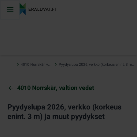
Hyppää
sisältöön
…
4010 Norrskär, valtion vedet
Pyydyslupa 2026, verkko (korkeus enint. 3 m) ja muut pyydykset
4010 Norrskär, valtion vedet
Pyydyslupa 2026, verkko (korkeus
enint. 3 m) ja muut pyydykset