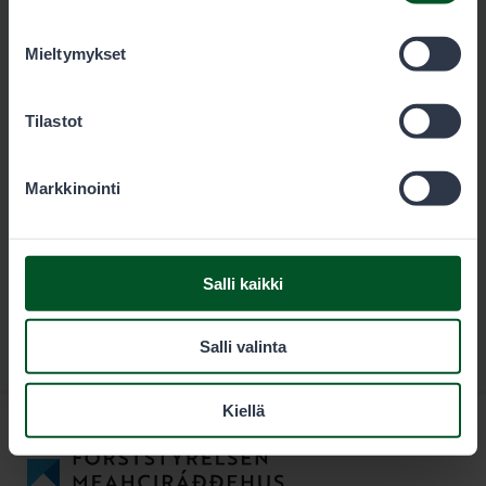
0.3 MB
olet käyttänyt heidän palvelujaan. Voit sallia haluamasi
evästeet alta.
Mieltymykset
Lataa
Tilastot
Markkinointi
Salli kaikki
Salli valinta
Kiellä