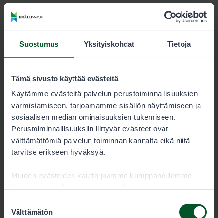
Kartat
Suostumus
Yksityiskohdat
Tietoja
Läntinen Pelkosenniemi lupa-alueen
kartta
3614-lantinen-pelkosenniemi_kartta.pdf
Tämä sivusto käyttää evästeitä
Käytämme evästeitä palvelun perustoiminnallisuuksien
4.1 MB
varmistamiseen, tarjoamamme sisällön näyttämiseen ja
sosiaalisen median ominaisuuksien tukemiseen.
Lataa
Perustoiminnallisuuksiin liittyvät evästeet ovat
välttämättömiä palvelun toiminnan kannalta eikä niitä
tarvitse erikseen hyväksyä.
Läntinen Pelkosenniemi lupa-alueen
Garmin-kartta
Muiden evästeiden kautta jaamme kumppaneillemme
tietoja vuorovaikutuksestasi sisällön kanssa.
3614-lantinen-pelkosenniemi_garmin-
Kumppanimme voivat yhdistää näitä tietoja muihin
kartta.img
Suostumuksen
tietoihin, joita olet antanut heille tai joita on kerätty, kun
Välttämätön
valinta