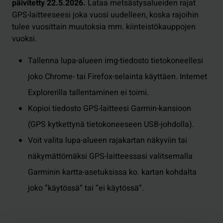
päivitetty 22.5.2026.
Lataa metsästysalueiden rajat
GPS-laitteeseesi joka vuosi uudelleen, koska rajoihin
tulee vuosittain muutoksia mm. kiinteistökauppojen
vuoksi.
Tallenna lupa-alueen img-tiedosto tietokoneellesi
joko Chrome- tai Firefox-selainta käyttäen. Internet
Explorerilla tallentaminen ei toimi.
Kopioi tiedosto GPS-laitteesi Garmin-kansioon
(GPS kytkettynä tietokoneeseen USB-johdolla).
Voit valita lupa-alueen rajakartan näkyviin tai
näkymättömäksi GPS-laitteessasi valitsemalla
Garminin kartta-asetuksissa ko. kartan kohdalta
joko ”käytössä” tai ”ei käytössä”.