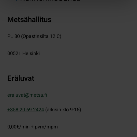
Metsähallitus
PL 80 (Opastinsilta 12 C)
00521
Helsinki
Eräluvat
eraluvat@metsa.fi
+358 20 69 2424
(arkisin klo 9-15)
0,00€/min + pvm/mpm