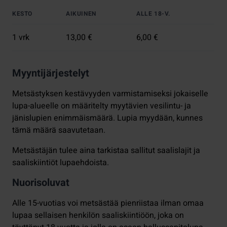
KESTO
AIKUINEN
ALLE 18-V.
1 vrk
13,00 €
6,00 €
Myyntijärjestelyt
Metsästyksen kestävyyden varmistamiseksi jokaiselle
lupa-alueelle on määritelty myytävien vesilintu- ja
jänislupien enimmäismäärä. Lupia myydään, kunnes
tämä määrä saavutetaan.
Metsästäjän tulee aina tarkistaa sallitut saalislajit ja
saaliskiintiöt lupaehdoista.
Nuorisoluvat
Alle 15-vuotias voi metsästää pienriistaa ilman omaa
lupaa sellaisen henkilön saaliskiintiöön, joka on