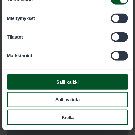
valinta
olet käyttänyt heidän palvelujaan. Voit sallia haluamasi
evästeet alta.
Mieltymykset
Tilastot
Markkinointi
Salli kaikki
Salli valinta
Kiellä