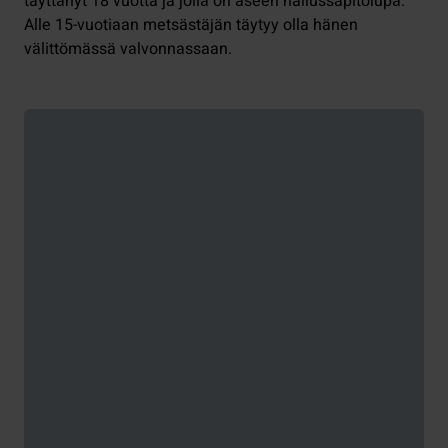
täyttänyt 18 vuotta ja jolla on aseen hallussapitolupa.
Alle 15-vuotiaan metsästäjän täytyy olla hänen
välittömässä valvonnassaan.