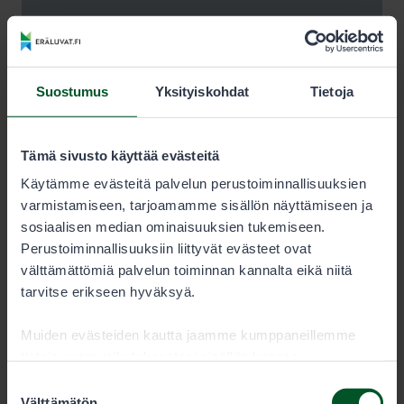
Suostumus
Yksityiskohdat
Tietoja
Tämä sivusto käyttää evästeitä
Käytämme evästeitä palvelun perustoiminnallisuuksien
varmistamiseen, tarjoamamme sisällön näyttämiseen ja
sosiaalisen median ominaisuuksien tukemiseen.
Perustoiminnallisuuksiin liittyvät evästeet ovat
välttämättömiä palvelun toiminnan kannalta eikä niitä
tarvitse erikseen hyväksyä.
Muiden evästeiden kautta jaamme kumppaneillemme
tietoja vuorovaikutuksestasi sisällön kanssa.
Kumppanimme voivat yhdistää näitä tietoja muihin
Suostumuksen
tietoihin, joita olet antanut heille tai joita on kerätty, kun
Välttämätön