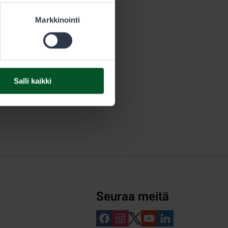
Markkinointi
Salli kaikki
Seuraa meitä