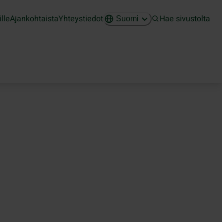
ille
Ajankohtaista
Yhteystiedot
Hae sivustolta
Suomi