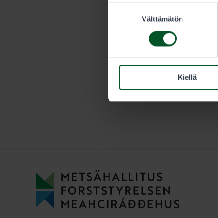
Suostumuksen
vuotiaan met
Välttämätön
valinta
Kiellä