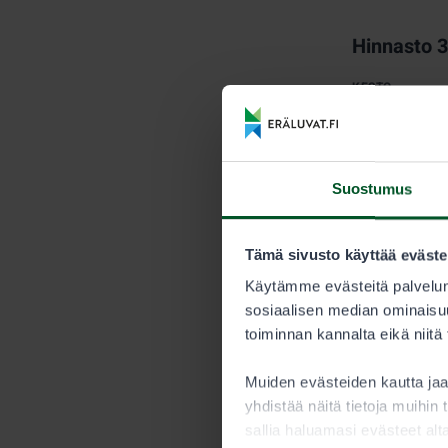
Hinnasto 
KESTO
Kausi
Suostumus
Myyntijärj
Metsästyksen 
Tämä sivusto käyttää eväste
myytävien ve
Käytämme evästeitä palvelun
saavutetaan.
sosiaalisen median ominaisuu
toiminnan kannalta eikä niitä
Metsästäjän tu
Nuorisoluv
Muiden evästeiden kautta j
yhdistää näitä tietoja muihin t
Alle 15-vuoti
sallia haluamasi evästeet alt
saaliskiintiöö