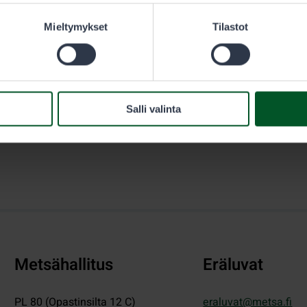
sästäjän täytyy olla hänen välittömässä valvonnassaan.
Mieltymykset
Tilastot
Salli valinta
Metsähallitus
Eräluvat
PL 80 (Opastinsilta 12 C)
eraluvat@metsa.fi