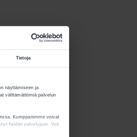
Tietoja
itelty
s tämä määrä
ön näyttämiseen ja
at välttämättömiä palvelun
sta.
kanssa. Kumppanimme voivat
ttänyt heidän palvelujaan. Voit
ön
 Alle 15-