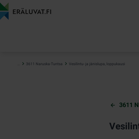
Hyppää
sisältöön
…
3611 Naruska-Tuntsa
Vesilintu- ja jänislupa, loppukausi
3611 N
Vesilin