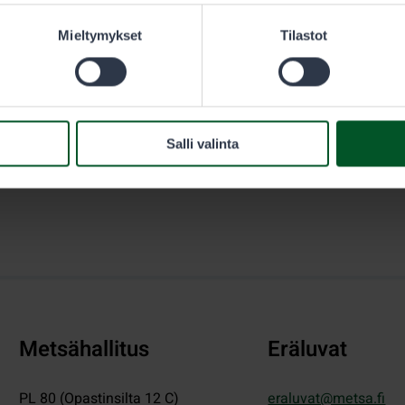
sästäjän täytyy olla hänen välittömässä valvonnassaan.
Mieltymykset
Tilastot
Salli valinta
Metsähallitus
Eräluvat
PL 80 (Opastinsilta 12 C)
eraluvat@metsa.fi