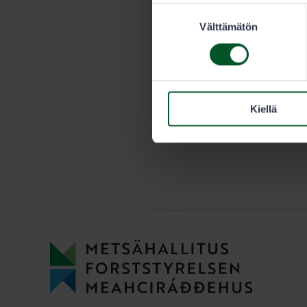
Suostumuksen
vuotiaan met
Välttämätön
valinta
Kiellä