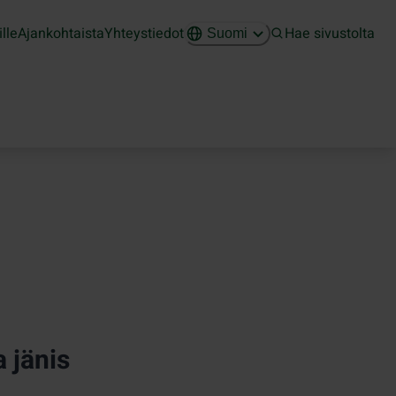
ille
Ajankohtaista
Yhteystiedot
Hae sivustolta
Suomi
 jänis