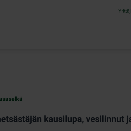
Yrittäj
asaselkä
tsästäjän kausilupa, vesilinnut ja