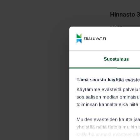
Hinnasto 
KESTO
Kausi
Suostumus
Myyntijärj
Metsästyksen 
Tämä sivusto käyttää eväste
myytävien ve
Käytämme evästeitä palvelun
saavutetaan.
sosiaalisen median ominaisuu
toiminnan kannalta eikä niitä
Metsästäjän tu
Nuorisoluv
Muiden evästeiden kautta j
yhdistää näitä tietoja muihin t
Alle 15-vuoti
sallia haluamasi evästeet alt
saaliskiintiöö