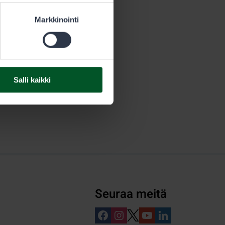
Markkinointi
Salli kaikki
Seuraa meitä