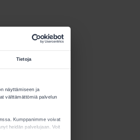
Tietoja
itelty
s tämä määrä
ön näyttämiseen ja
at välttämättömiä palvelun
sta.
kanssa. Kumppanimme voivat
ttänyt heidän palvelujaan. Voit
ön
 Alle 15-