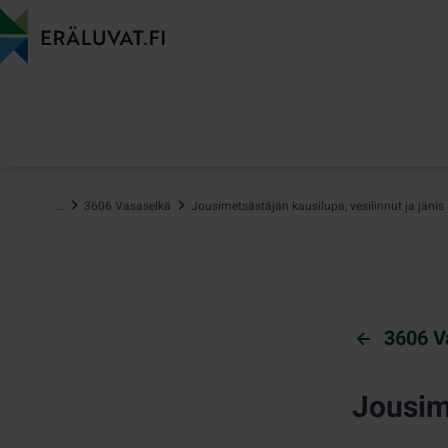
Hyppää
sisältöön
…
3606 Vasaselkä
Jousimetsästäjän kausilupa, vesilinnut ja jänis
3606 V
Jousime