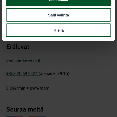
PL 80 (Opastinsilta 12 C)
Salli valinta
00521
Helsinki
Kiellä
Eräluvat
eraluvat@metsa.fi
+358 20 69 2424
(arkisin klo 9-15)
0,00€/min + pvm/mpm
Seuraa meitä