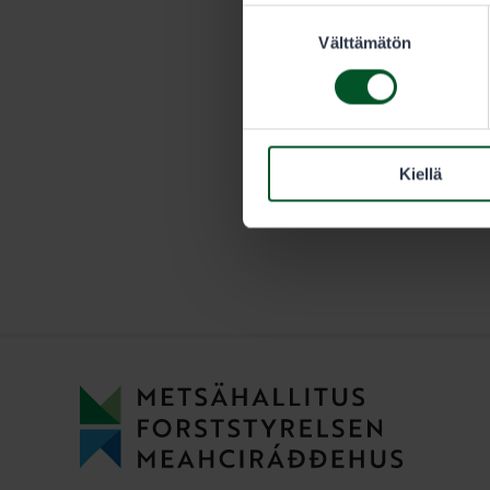
Suostumuksen
vuotiaan met
Välttämätön
valinta
Kiellä