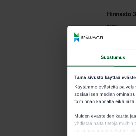
Hinnasto 
KESTO
Kausi
Suostumus
Myyntijärj
Metsästyksen 
Tämä sivusto käyttää eväste
myytävien ve
Käytämme evästeitä palvelun
saavutetaan.
sosiaalisen median ominaisuu
toiminnan kannalta eikä niitä
Metsästäjän tu
Nuorisoluv
Muiden evästeiden kautta j
yhdistää näitä tietoja muihin t
Alle 15-vuoti
sallia haluamasi evästeet alt
saaliskiintiöö