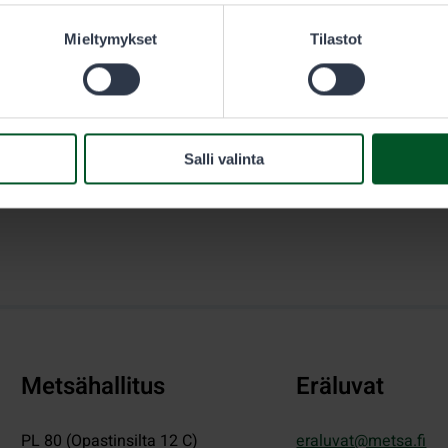
sästäjän täytyy olla hänen välittömässä valvonnassaan.
Mieltymykset
Tilastot
Salli valinta
Metsähallitus
Eräluvat
PL 80 (Opastinsilta 12 C)
eraluvat@metsa.fi