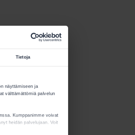
Tietoja
itelty
s tämä määrä
ön näyttämiseen ja
at välttämättömiä palvelun
sta.
kanssa. Kumppanimme voivat
ttänyt heidän palvelujaan. Voit
ön
 Alle 15-