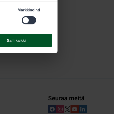
Markkinointi
Salli kaikki
Seuraa meitä