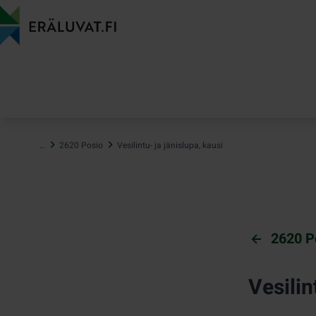
Hyppää
sisältöön
…
2620 Posio
Vesilintu- ja jänislupa, kausi
2620 P
Vesilin