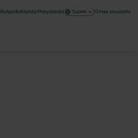
ille
Ajankohtaista
Yhteystiedot
Hae sivustolta
Suomi