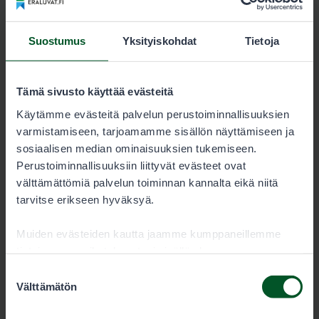
Kartat
Suostumus
Yksityiskohdat
Tietoja
Posion lupa-alueen kartta
2620-posio_kartta.pdf
Tämä sivusto käyttää evästeitä
Käytämme evästeitä palvelun perustoiminnallisuuksien
7.3 MB
varmistamiseen, tarjoamamme sisällön näyttämiseen ja
sosiaalisen median ominaisuuksien tukemiseen.
Lataa
Perustoiminnallisuuksiin liittyvät evästeet ovat
välttämättömiä palvelun toiminnan kannalta eikä niitä
tarvitse erikseen hyväksyä.
Posion lupa-alueen Garmin-kartta
Muiden evästeiden kautta jaamme kumppaneillemme
2620-posio_pienriista.img
tietoja vuorovaikutuksestasi sisällön kanssa.
Kumppanimme voivat yhdistää näitä tietoja muihin
Suostumuksen
0.3 MB
tietoihin, joita olet antanut heille tai joita on kerätty, kun
Välttämätön
valinta
olet käyttänyt heidän palvelujaan. Voit sallia haluamasi
evästeet alta.