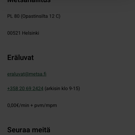
PL 80 (Opastinsilta 12 C)
00521
Helsinki
Eräluvat
eraluvat@metsa.fi
+358 20 69 2424
(arkisin klo 9-15)
0,00€/min + pvm/mpm
Seuraa meitä