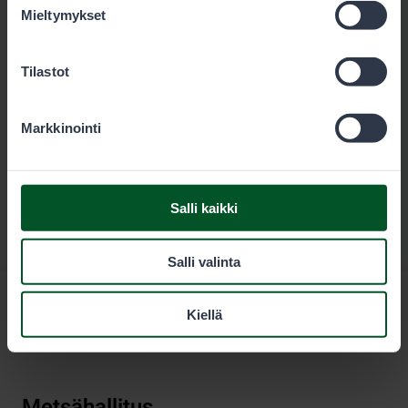
Lataa
Mieltymykset
Tilastot
Markkinointi
Salli kaikki
Salli valinta
Kiellä
Metsähallitus