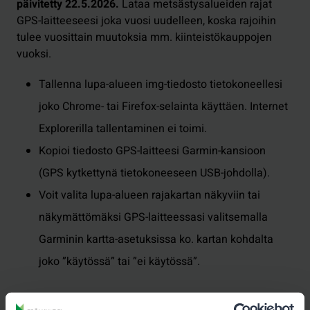
päivitetty 22.5.2026.
Lataa metsästysalueiden rajat
GPS-laitteeseesi joka vuosi uudelleen, koska rajoihin
tulee vuosittain muutoksia mm. kiinteistökauppojen
vuoksi.
Tallenna lupa-alueen img-tiedosto tietokoneellesi
joko Chrome- tai Firefox-selainta käyttäen. Internet
Explorerilla tallentaminen ei toimi.
Kopioi tiedosto GPS-laitteesi Garmin-kansioon
(GPS kytkettynä tietokoneeseen USB-johdolla).
Voit valita lupa-alueen rajakartan näkyviin tai
näkymättömäksi GPS-laitteessasi valitsemalla
Garminin kartta-asetuksissa ko. kartan kohdalta
joko ”käytössä” tai ”ei käytössä”.