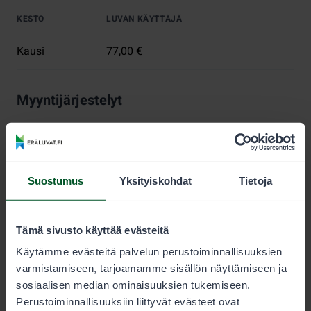
KESTO
LUVAN KÄYTTÄJÄ
Kausi
77,00 €
Myyntijärjestelyt
Metsästyksen kestävyyden varmistamiseksi jokaiselle
lupa-alueelle on määritelty myytävien vesilintu- ja
jänislupien enimmäismäärä. Lupia myydään, kunnes
tämä määrä saavutetaan.
Suostumus
Yksityiskohdat
Tietoja
Metsästäjän tulee aina tarkistaa sallitut saalislajit ja
saaliskiintiöt lupaehdoista.
Tämä sivusto käyttää evästeitä
Nuorisoluvat
Käytämme evästeitä palvelun perustoiminnallisuuksien
varmistamiseen, tarjoamamme sisällön näyttämiseen ja
Alle 15-vuotias voi metsästää pienriistaa ilman omaa
sosiaalisen median ominaisuuksien tukemiseen.
lupaa sellaisen henkilön saaliskiintiöön, joka on
Perustoiminnallisuuksiin liittyvät evästeet ovat