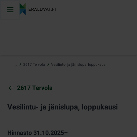
Hyppää
sisältöön
…
2617 Tervola
Vesilintu- ja jänislupa, loppukausi
2617 Tervola
Vesilintu- ja jänislupa, loppukausi
Hinnasto 31.10.2025–