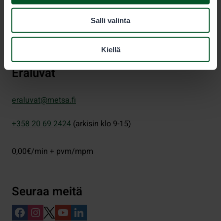
PL 80 (Opastinsilta 12 C)
Salli valinta
00521
Helsinki
Kiellä
Eräluvat
eraluvat@metsa.fi
+358 20 69 2424
(arkisin klo 9-15)
0,00€/min + pvm/mpm
Seuraa meitä