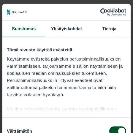
KESTO
LUVAN KÄYTTÄJÄ
Kausi
13,00 €
Suostumus
Yksityiskohdat
Tietoja
Metsästäjän tulee aina tarkistaa sallitut saalislajit
lupaehdoista.
Tämä sivusto käyttää evästeitä
Käytämme evästeitä palvelun perustoiminnallisuuksien
varmistamiseen, tarjoamamme sisällön näyttämiseen ja
sosiaalisen median ominaisuuksien tukemiseen.
Perustoiminnallisuuksiin liittyvät evästeet ovat
välttämättömiä palvelun toiminnan kannalta eikä niitä
tarvitse erikseen hyväksyä.
Muiden evästeiden kautta jaamme kumppaneillemme
tietoja vuorovaikutuksestasi sisällön kanssa.
Kumppanimme voivat yhdistää näitä tietoja muihin
Suostumuksen
tietoihin, joita olet antanut heille tai joita on kerätty, kun
Välttämätön
valinta