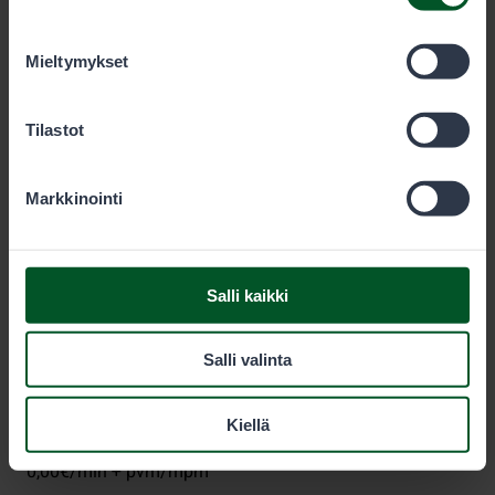
olet käyttänyt heidän palvelujaan. Voit sallia haluamasi
evästeet alta.
Mieltymykset
Metsähallitus
Tilastot
PL 80 (Opastinsilta 12 C)
Markkinointi
00521
Helsinki
Eräluvat
Salli kaikki
eraluvat@metsa.fi
Salli valinta
+358 20 69 2424
(arkisin klo 9-15)
Kiellä
0,00€/min + pvm/mpm