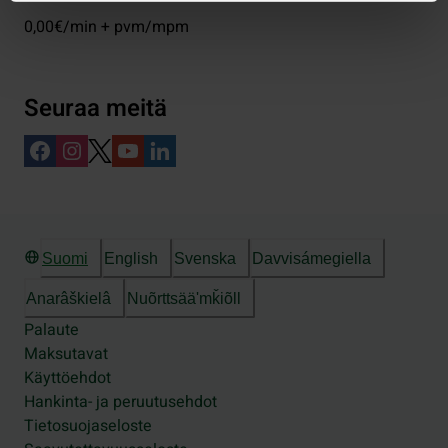
0,00€/min + pvm/mpm
Seuraa meitä
Suomi
English
Svenska
Davvisámegiella
Anarâškielâ
Nuõrttsääʹmǩiõll
Palaute
Maksutavat
Käyttöehdot
Hankinta- ja peruutusehdot
Tietosuojaseloste