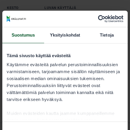
KESTO
LUVAN KÄYTTÄJÄ
Kausi
30,00 €
Suostumus
Yksityiskohdat
Tietoja
Huomaathan, että sallitut koulutusajat jänistä ajaville
koirille, kanakoirille, noutajille ja pystykorville
vaihtelevat. Metsästäjän tulee aina tarkistaa lupaehdot
Tämä sivusto käyttää evästeitä
huolellisesti.
Käytämme evästeitä palvelun perustoiminnallisuuksien
varmistamiseen, tarjoamamme sisällön näyttämiseen ja
sosiaalisen median ominaisuuksien tukemiseen.
Perustoiminnallisuuksiin liittyvät evästeet ovat
välttämättömiä palvelun toiminnan kannalta eikä niitä
tarvitse erikseen hyväksyä.
Muiden evästeiden kautta jaamme kumppaneillemme
tietoja vuorovaikutuksestasi sisällön kanssa.
Kumppanimme voivat yhdistää näitä tietoja muihin
Suostumuksen