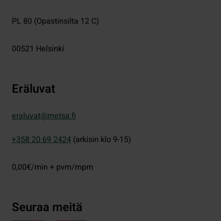
PL 80 (Opastinsilta 12 C)
00521
Helsinki
Eräluvat
eraluvat@metsa.fi
+358 20 69 2424
(arkisin klo 9-15)
0,00€/min + pvm/mpm
Seuraa meitä