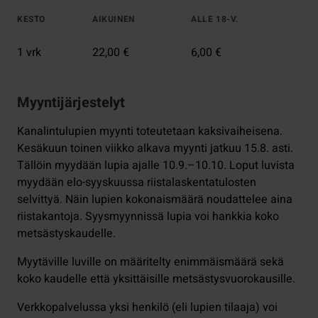
KESTO
AIKUINEN
ALLE 18-V.
1 vrk
22,00 €
6,00 €
Myyntijärjestelyt
Kanalintulupien myynti toteutetaan kaksivaiheisena.
Kesäkuun toinen viikko alkava myynti jatkuu 15.8. asti.
Tällöin myydään lupia ajalle 10.9.–10.10. Loput luvista
myydään elo-syyskuussa riistalaskentatulosten
selvittyä. Näin lupien kokonaismäärä noudattelee aina
riistakantoja. Syysmyynnissä lupia voi hankkia koko
metsästyskaudelle.
Myytäville luville on määritelty enimmäismäärä sekä
koko kaudelle että yksittäisille metsästysvuorokausille.
Verkkopalvelussa yksi henkilö (eli lupien tilaaja) voi