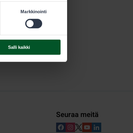
Markkinointi
Salli kaikki
Seuraa meitä