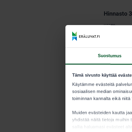
Hinnasto 
KESTO
Kausi
Suostumus
Myyntijärj
Metsästyksen 
Tämä sivusto käyttää eväste
myytävien ve
Käytämme evästeitä palvelun
saavutetaan.
sosiaalisen median ominaisuu
toiminnan kannalta eikä niitä
Metsästäjän tu
Nuorisoluv
Muiden evästeiden kautta j
yhdistää näitä tietoja muihin t
Alle 15-vuoti
sallia haluamasi evästeet alt
saaliskiintiöö