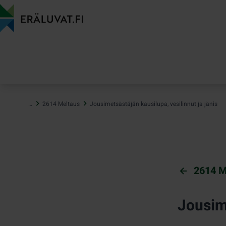
Hyppää
sisältöön
…
2614 Meltaus
Jousimetsästäjän kausilupa, vesilinnut ja jänis
2614 M
Jousime