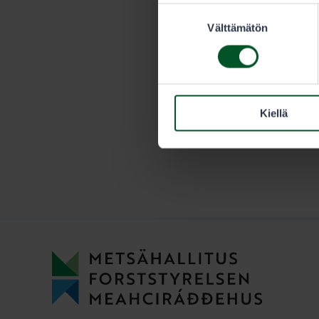
Suostumuksen
vuotiaan met
Välttämätön
valinta
Kiellä