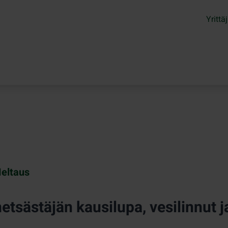
Yrittäj
eltaus
tsästäjän kausilupa, vesilinnut ja