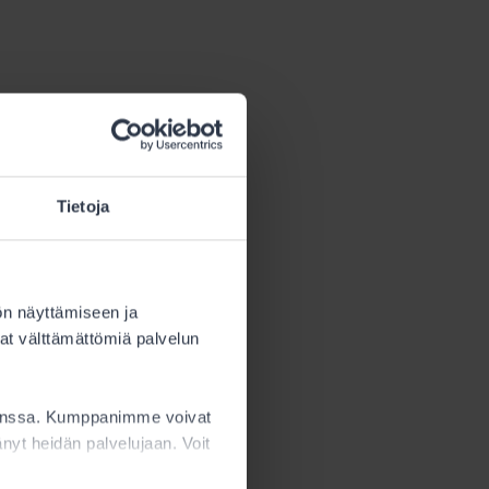
Tietoja
itelty
s tämä määrä
ön näyttämiseen ja
at välttämättömiä palvelun
sta.
kanssa. Kumppanimme voivat
ttänyt heidän palvelujaan. Voit
ön
 Alle 15-