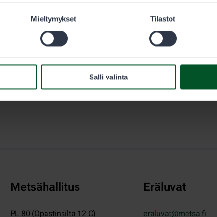
sästäjän täytyy olla hänen välittömässä valvonnassaan.
Mieltymykset
Tilastot
Salli valinta
Metsähallitus
Eräluvat
PL 80 (Opastinsilta 12 C)
eraluvat@metsa.fi