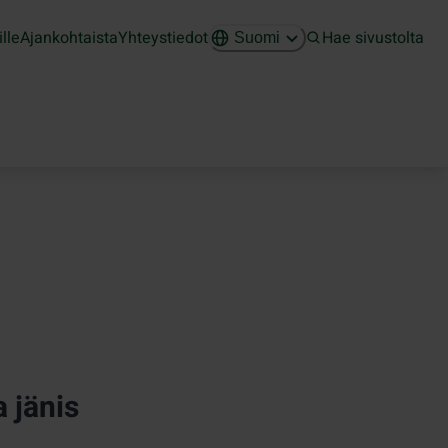
ille
Ajankohtaista
Yhteystiedot
Hae sivustolta
Suomi
 jänis