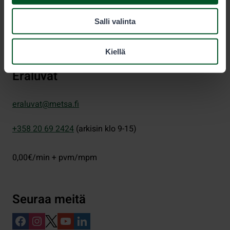
PL 80 (Opastinsilta 12 C)
Salli valinta
00521
Helsinki
Kiellä
Eräluvat
eraluvat@metsa.fi
+358 20 69 2424
(arkisin klo 9-15)
0,00€/min + pvm/mpm
Seuraa meitä