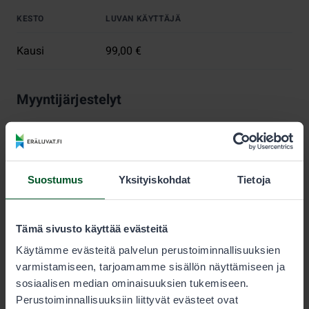
KESTO
LUVAN KÄYTTÄJÄ
Kausi
99,00 €
Myyntijärjestelyt
Metsästyksen kestävyyden varmistamiseksi jokaiselle
lupa-alueelle on määritelty myytävien vesilintu- ja
jänislupien enimmäismäärä. Lupia myydään, kunnes
tämä määrä saavutetaan.
Suostumus
Yksityiskohdat
Tietoja
Metsästäjän tulee aina tarkistaa sallitut saalislajit ja
saaliskiintiöt lupaehdoista.
Tämä sivusto käyttää evästeitä
Nuorisoluvat
Käytämme evästeitä palvelun perustoiminnallisuuksien
varmistamiseen, tarjoamamme sisällön näyttämiseen ja
Alle 15-vuotias voi metsästää pienriistaa ilman omaa
sosiaalisen median ominaisuuksien tukemiseen.
lupaa sellaisen henkilön saaliskiintiöön, joka on
Perustoiminnallisuuksiin liittyvät evästeet ovat