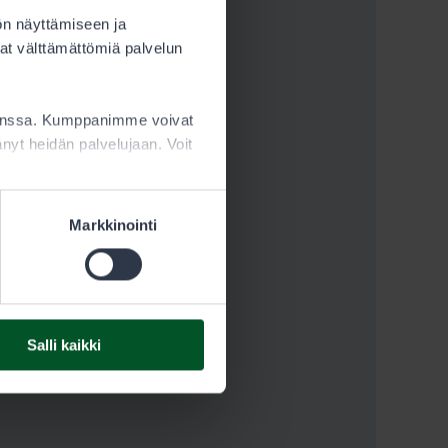
ön näyttämiseen ja
at välttämättömiä palvelun
kanssa. Kumppanimme voivat
ttänyt heidän palvelujaan. Voit
Markkinointi
Salli kaikki