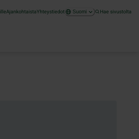
ille
Ajankohtaista
Yhteystiedot
Hae sivustolta
Suomi