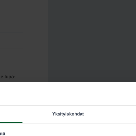
e lupa-
pien
rä
Yksityiskohdat
itä