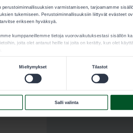
a lupaa
 perustoiminnallisuuksien varmistamiseen, tarjoamamme sisäll
8 vuotta ja
ksien tukemiseen. Perustoiminnallisuuksiin liittyvät evästeet ov
tsästäjän
 tarvitse erikseen hyväksyä.
aamme kumppaneillemme tietoja vuorovaikutuksestasi sisällön 
ietoihin, joita olet antanut heille tai joita on kerätty, kun olet käy
a.
Mieltymykset
Tilastot
Salli valinta