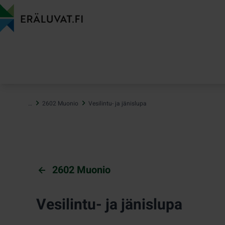
Hyppää
sisältöön
…
2602 Muonio
Vesilintu- ja jänislupa
2602 Muonio
Vesilintu- ja jänislupa