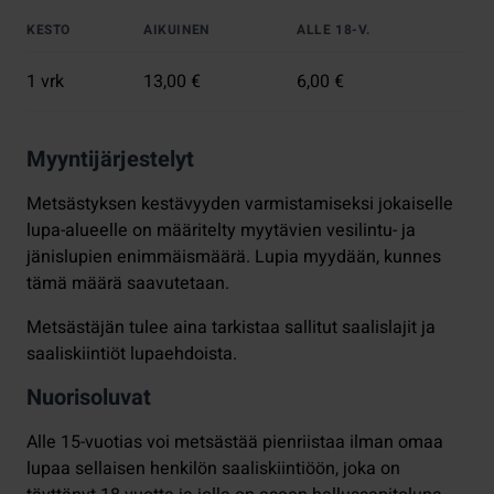
KESTO
AIKUINEN
ALLE 18-V.
1 vrk
13,00 €
6,00 €
Myyntijärjestelyt
Metsästyksen kestävyyden varmistamiseksi jokaiselle
lupa-alueelle on määritelty myytävien vesilintu- ja
jänislupien enimmäismäärä. Lupia myydään, kunnes
tämä määrä saavutetaan.
Metsästäjän tulee aina tarkistaa sallitut saalislajit ja
saaliskiintiöt lupaehdoista.
Nuorisoluvat
Alle 15-vuotias voi metsästää pienriistaa ilman omaa
lupaa sellaisen henkilön saaliskiintiöön, joka on