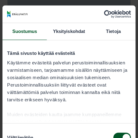
Suostumus
Yksityiskohdat
Tietoja
Tämä sivusto käyttää evästeitä
Käytämme evästeitä palvelun perustoiminnallisuuksien
varmistamiseen, tarjoamamme sisällön näyttämiseen ja
sosiaalisen median ominaisuuksien tukemiseen.
Perustoiminnallisuuksiin liittyvät evästeet ovat
välttämättömiä palvelun toiminnan kannalta eikä niitä
tarvitse erikseen hyväksyä.
Muiden evästeiden kautta jaamme kumppaneillemme
tietoja vuorovaikutuksestasi sisällön kanssa.
Kumppanimme voivat yhdistää näitä tietoja muihin
Suostumuksen
tietoihin, joita olet antanut heille tai joita on kerätty, kun
Välttämätön