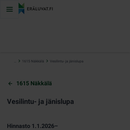
Hyppää
sisältöön
…
1615 Näkkälä
Vesilintu- ja jänislupa
1615 Näkkälä
Vesilintu- ja jänislupa
Hinnasto 1.1.2026–