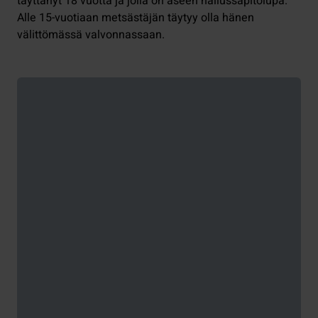
täyttänyt 18 vuotta ja jolla on aseen hallussapitolupa.
Alle 15-vuotiaan metsästäjän täytyy olla hänen
välittömässä valvonnassaan.