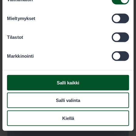
valinta
olet käyttänyt heidän palvelujaan. Voit sallia haluamasi
evästeet alta.
Mieltymykset
Tilastot
Markkinointi
Salli kaikki
Salli valinta
Kiellä