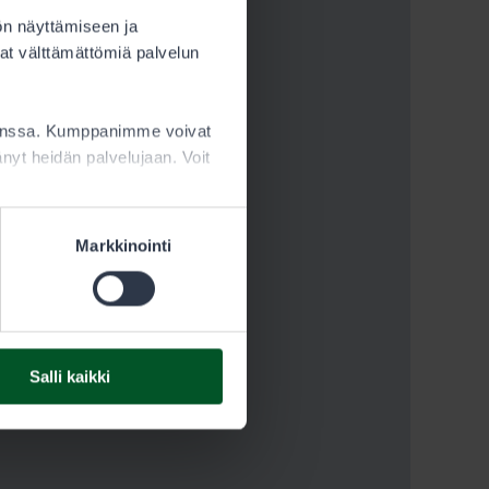
ön näyttämiseen ja
at välttämättömiä palvelun
kanssa. Kumppanimme voivat
ttänyt heidän palvelujaan. Voit
Markkinointi
Salli kaikki