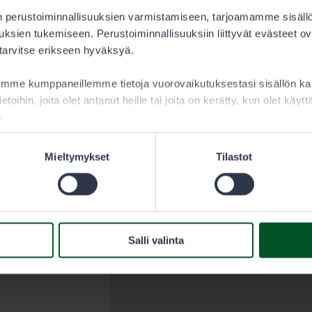
 perustoiminnallisuuksien varmistamiseen, tarjoamamme sisäll
varata
ksien tukemiseen. Perustoiminnallisuuksiin liittyvät evästeet ov
i maksat
 tarvitse erikseen hyväksyä.
n viidelle
aamme kumppaneillemme tietoja vuorovaikutuksestasi sisällön 
it ja
ietoihin, joita olet antanut heille tai joita on kerätty, kun olet käy
a.
Mieltymykset
Tilastot
a lupaa
8 vuotta ja
tsästäjän
Salli valinta