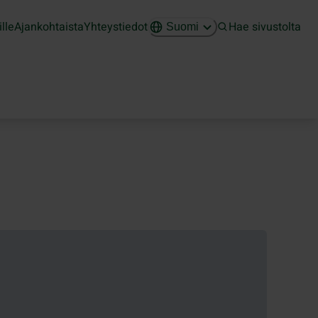
ille
Ajankohtaista
Yhteystiedot
Hae sivustolta
Suomi