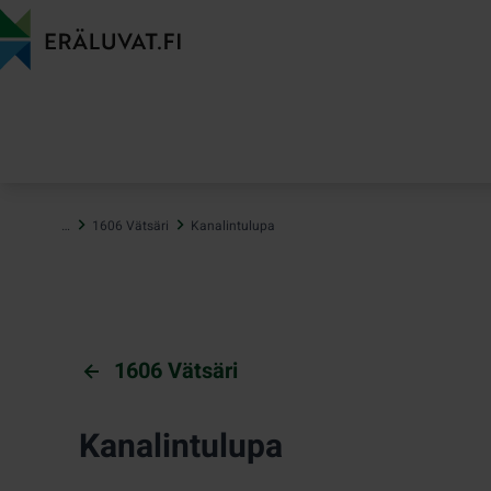
Hyppää
sisältöön
…
1606 Vätsäri
Kanalintulupa
1606 Vätsäri
Kanalintulupa