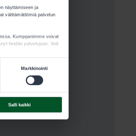
ön näyttämiseen ja
at välttämättömiä palvelun
kanssa. Kumppanimme voivat
ttänyt heidän palvelujaan. Voit
Markkinointi
Salli kaikki