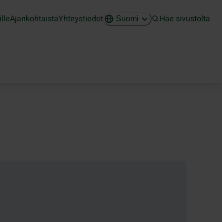
ille
Ajankohtaista
Yhteystiedot
Hae sivustolta
Suomi