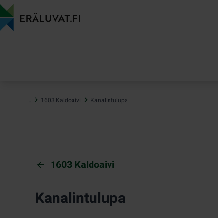
Hyppää
sisältöön
…
1603 Kaldoaivi
Kanalintulupa
1603 Kaldoaivi
Kanalintulupa