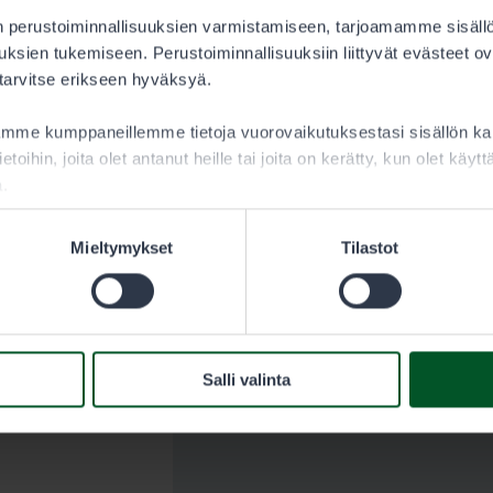
 perustoiminnallisuuksien varmistamiseen, tarjoamamme sisäll
varata
ksien tukemiseen. Perustoiminnallisuuksiin liittyvät evästeet ov
i maksat
 tarvitse erikseen hyväksyä.
n viidelle
aamme kumppaneillemme tietoja vuorovaikutuksestasi sisällön 
it ja
ietoihin, joita olet antanut heille tai joita on kerätty, kun olet käy
a.
Mieltymykset
Tilastot
a lupaa
8 vuotta ja
tsästäjän
Salli valinta