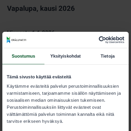
Vapalupa, kausi 2026
Hinnasto 1.1.2026–
KESTO
AIKUINEN
ALLE 18-V.
Suostumus
Yksityiskohdat
Tietoja
Kausi
100,00 €
50,00 €
Tämä sivusto käyttää evästeitä
Alle 18-vuotias saa vapaluvan puoleen hintaan.
Käytämme evästeitä palvelun perustoiminnallisuuksien
Alle 15-vuotias voi kalastaa samaan seurueeseen
varmistamiseen, tarjoamamme sisällön näyttämiseen ja
kuuluvan aikuisen vapaluvalla samaan saaliskiintiöön,
sosiaalisen median ominaisuuksien tukemiseen.
jolloin hän ei tarvitse omaa vapalupaa.
Perustoiminnallisuuksiin liittyvät evästeet ovat
välttämättömiä palvelun toiminnan kannalta eikä niitä
tarvitse erikseen hyväksyä.