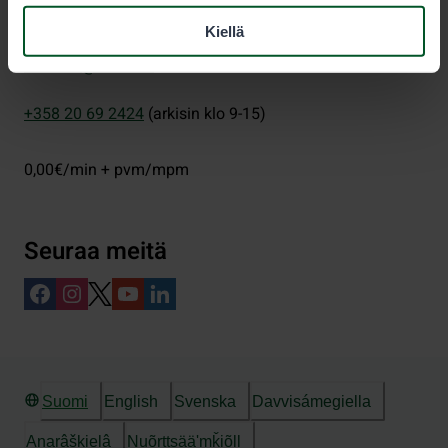
Eräluvat
Kiellä
eraluvat@metsa.fi
+358 20 69 2424
(arkisin klo 9-15)
0,00€/min + pvm/mpm
Seuraa meitä
Suomi
English
Svenska
Davvisámegiella
Anarâškielâ
Nuõrttsääʹmǩiõll