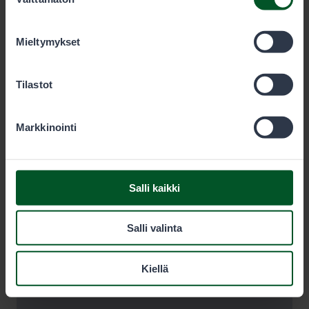
valinta
olet käyttänyt heidän palvelujaan. Voit sallia haluamasi
evästeet alta.
Mieltymykset
Tilastot
Markkinointi
Salli kaikki
Salli valinta
Kiellä