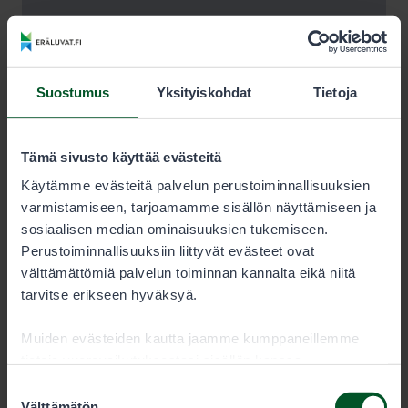
Suostumus
Yksityiskohdat
Tietoja
Tämä sivusto käyttää evästeitä
Käytämme evästeitä palvelun perustoiminnallisuuksien
varmistamiseen, tarjoamamme sisällön näyttämiseen ja
sosiaalisen median ominaisuuksien tukemiseen.
Perustoiminnallisuuksiin liittyvät evästeet ovat
välttämättömiä palvelun toiminnan kannalta eikä niitä
tarvitse erikseen hyväksyä.
Muiden evästeiden kautta jaamme kumppaneillemme
tietoja vuorovaikutuksestasi sisällön kanssa.
Kumppanimme voivat yhdistää näitä tietoja muihin
Suostumuksen
tietoihin, joita olet antanut heille tai joita on kerätty, kun
Välttämätön