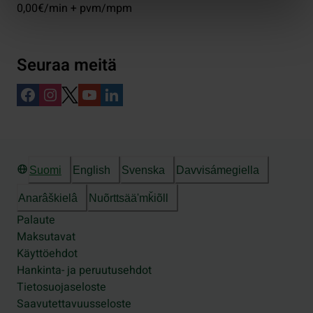
0,00€/min + pvm/mpm
Seuraa meitä
Suomi
English
Svenska
Davvisámegiella
Anarâškielâ
Nuõrttsääʹmǩiõll
Palaute
Maksutavat
Käyttöehdot
Hankinta- ja peruutusehdot
Tietosuojaseloste
Saavutettavuusseloste