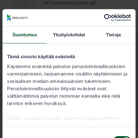
1301-paistunturi_kartta.pdf
1.7 MB
Lataa
Suostumus
Yksityiskohdat
Tietoja
Tämä sivusto käyttää evästeitä
Käytämme evästeitä palvelun perustoiminnallisuuksien
varmistamiseen, tarjoamamme sisällön näyttämiseen ja
sosiaalisen median ominaisuuksien tukemiseen.
Perustoiminnallisuuksiin liittyvät evästeet ovat
välttämättömiä palvelun toiminnan kannalta eikä niitä
tarvitse erikseen hyväksyä.
Muiden evästeiden kautta jaamme kumppaneillemme
tietoja vuorovaikutuksestasi sisällön kanssa.
Kumppanimme voivat yhdistää näitä tietoja muihin
Suostumuksen