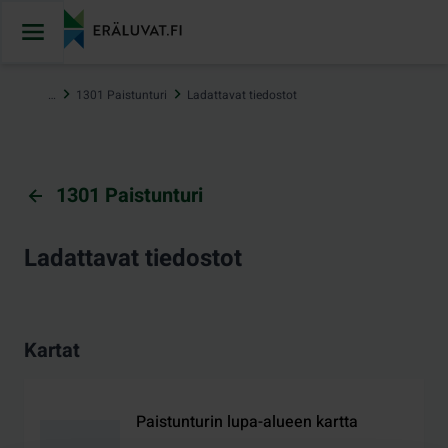
Hyppää
sisältöön
…
1301 Paistunturi
Ladattavat tiedostot
1301 Paistunturi
Ladattavat tiedostot
Kartat
Paistunturin lupa-alueen kartta