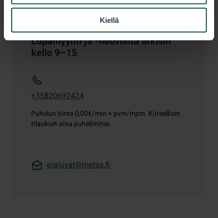
Kiellä
Lupamyynti ja -neuvonta arkisin
kello 9–15
+35820692424
Puhelun hinta
0,00€/min + pvm/mpm. Kiireelliset
tilaukset aina puhelimitse.
eraluvat@metsa.fi