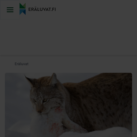
Hyppää
sisältöön
Eräluvat