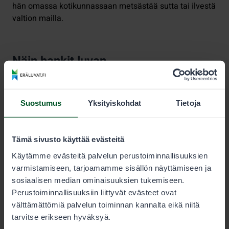
hän omassa kotikunnassaan metsästää sutta tai ilvestä
valtion mailla.
Näin hankit luvan
Henkilökohtaisen metsästysluvan
voit hankkia
Erälupien asiakaspalvelusta 020 69 2424. Lupa maksaa
Suostumus
Yksityiskohdat
Tietoja
33 euroa. Se on voimassa niin kauan, kunnes
poikkeusluvan sallima määrä ilveksiä on kaadettu tai
kunnes metsästysaika päättyy.
Tämä sivusto käyttää evästeitä
Alueluvasta
sovitaan aina metsästyksen
Käytämme evästeitä palvelun perustoiminnallisuuksien
erityisasiantuntijan kanssa. Mikäli metsästysoikeus
varmistamiseen, tarjoamamme sisällön näyttämiseen ja
myönnetään aluelupana pinta-alaperusteisesti, sen
sosiaalisen median ominaisuuksien tukemiseen.
hinta on 0,02 euroa hehtaarilta (+arvonlisävero). Tällöin
Perustoiminnallisuuksiin liittyvät evästeet ovat
metsästykseen osallistuvat eivät tarvitse
välttämättömiä palvelun toiminnan kannalta eikä niitä
henkilökohtaisia metsästyslupia. Aluelupahakemuksia
tarvitse erikseen hyväksyä.
käsittelevät metsästyksen erityisasiantuntijat löydät