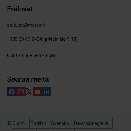
Eräluvat
eraluvat@metsa.fi
+358 20 69 2424
(arkisin klo 9-15)
0,00€/min + pvm/mpm
Seuraa meitä
Suomi
English
Svenska
Davvisámegiella