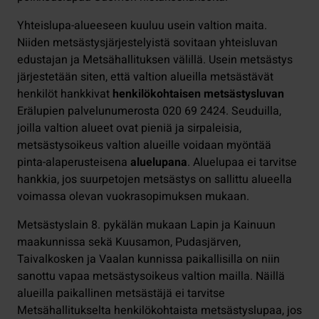
Yhteislupa-alueeseen kuuluu usein valtion maita.
Niiden metsästysjärjestelyistä sovitaan yhteisluvan
edustajan ja Metsähallituksen välillä. Usein metsästys
järjestetään siten, että valtion alueilla metsästävät
henkilöt hankkivat
henkilökohtaisen metsästysluvan
Erälupien palvelunumerosta 020 69 2424. Seuduilla,
joilla valtion alueet ovat pieniä ja sirpaleisia,
metsästysoikeus valtion alueille voidaan myöntää
pinta-alaperusteisena
aluelupana
. Aluelupaa ei tarvitse
hankkia, jos suurpetojen metsästys on sallittu alueella
voimassa olevan vuokrasopimuksen mukaan.
Metsästyslain 8. pykälän mukaan Lapin ja Kainuun
maakunnissa sekä Kuusamon, Pudasjärven,
Taivalkosken ja Vaalan kunnissa paikallisilla on niin
sanottu vapaa metsästysoikeus valtion mailla. Näillä
alueilla paikallinen metsästäjä ei tarvitse
Metsähallitukselta henkilökohtaista metsästyslupaa, jos