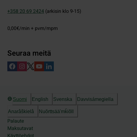
+358 20 69 2424
(arkisin klo 9-15)
0,00€/min + pvm/mpm
Seuraa meitä
Suomi
English
Svenska
Davvisámegiella
Anarâškielâ
Nuõrttsääʹmǩiõll
Palaute
Maksutavat
Käyttöehdot