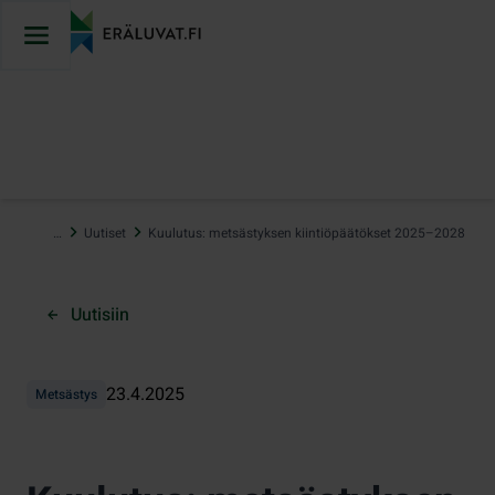
Hyppää
sisältöön
…
Uutiset
Kuulutus: metsästyksen kiintiöpäätökset 2025–2028
Uutisiin
23.4.2025
Metsästys