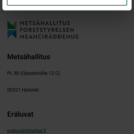
Metsähallitus
PL 80 (Opastinsilta 12 C)
00521
Helsinki
Eräluvat
eraluvat@metsa.fi