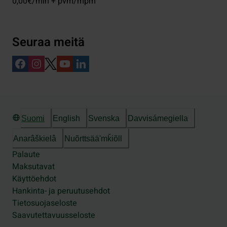
0,00€/min + pvm/mpm
Seuraa meitä
Suomi
English
Svenska
Davvisámegiella
Anarâškielâ
Nuõrttsääʹmǩiõll
Palaute
Maksutavat
Käyttöehdot
Hankinta- ja peruutusehdot
Tietosuojaseloste
Saavutettavuusseloste