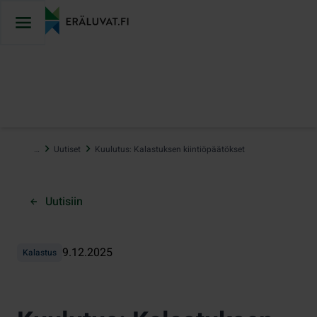
Hyppää
sisältöön
…
Uutiset
Kuulutus: Kalastuksen kiintiöpäätökset
Uutisiin
9.12.2025
Kalastus