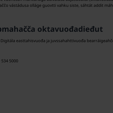
 oaččo vástádusa olláge guovtti vahku siste, sáhtát addit má
pmahačča oktavuođadieđut
 Digitála easttahisvuođa ja juvssahahttivuođa bearráigeah
9 534 5000