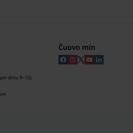
Čuovo min
gan dmu 9–15)
mpm