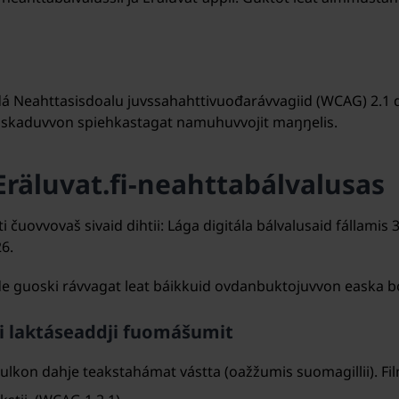
vdá Neahttasisdoalu juvssahahttivuođarávvagiid (WCAG) 2.1
oskaduvvon spiehkastagat namuhuvvojit maŋŋelis.
 Eräluvat.fi-neahttabálvalusas
i čuovvovaš sivaid dihtii: Lága digitála bálvalusaid fállam
6.
de guoski rávvagat leat báikkuid ovdanbuktojuvvon easka b
tii laktáseaddji fuomášumit
tulkon dahje teakstahámat vástta (oažžumis suomagillii). F