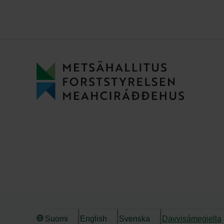
Suomi
English
Svenska
Davvisámegiella