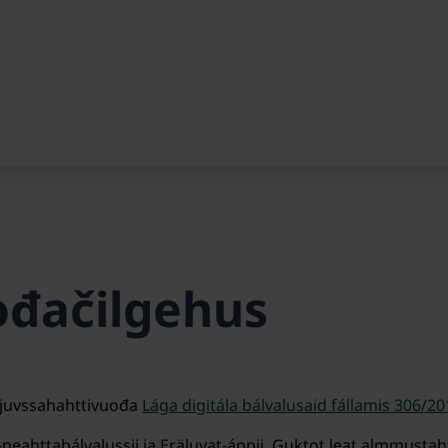
ođačilgehus
 juvssahahttivuođa
Lága digitála bálvalusaid fállamis 306/2019
neahttabálvalussii ja Eräluvat-áppii. Guktot leat almmustah