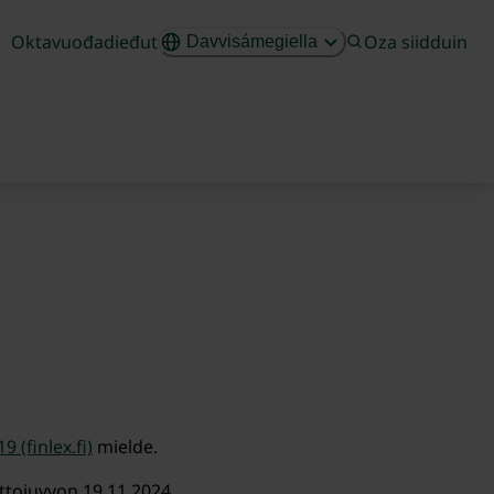
Oktavuođadieđut
Oza siidduin
Davvisámegiella
 (finlex.fi)
mielde.
ttojuvvon 19.11.2024.