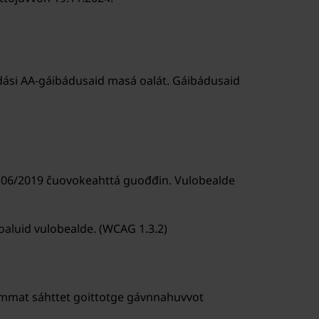
 dási AA-gáibádusaid masá oalát. Gáibádusaid
is 306/2019 čuovokeahttá guođđin. Vulobealde
oaluid vulobealde. (WCAG 1.3.2)
ilmmat sáhttet goittotge gávnnahuvvot