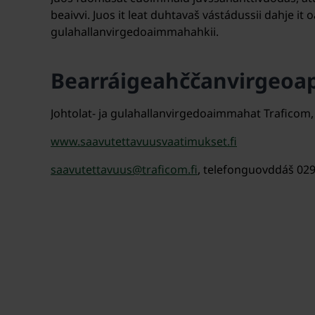
beaivvi. Juos it leat duhtavaš vástádussii dahje it
gulahallanvirgedoaimmahahkii.
Bearráigeahččanvirgeoa
Johtolat- ja gulahallanvirgedoaimmahat Traficom,
www.saavutettavuusvaatimukset.fi
saavutettavuus@traficom.fi
, telefonguovddáš 02