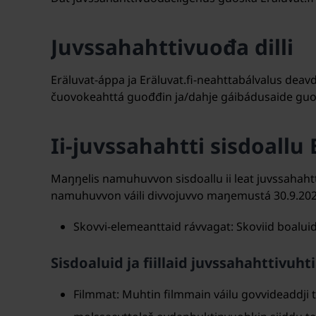
Juvssahahttivuođa dilli
Eräluvat-áppa ja Eräluvat.fi-neahttabálvalus dea
čuovokeahttá guođđin ja/dahje gáibádusaide gu
Ii-juvssahahtti sisdoallu
Maŋŋelis namuhuvvon sisdoallu ii leat juvssahahtt
namuhuvvon váili divvojuvvo maŋemustá 30.9.202
Skovvi-elemeanttaid rávvagat: Skoviid boalui
Sisdoaluid ja fiillaid juvssahahttivuh
Filmmat: Muhtin filmmain váilu govvideaddji 