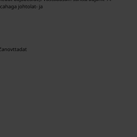
hcahaga johtolat- ja
ččanovttadat