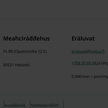
Meahciráđđehus
Eräluvat
PL 80 (Opastinsilta 12 C)
eraluvat@metsa.fi
+358 20 69 2424
(ár
00521
Helsinki
0,00€/min + pvm/
Anarâškielâ
Nuõrttsääʹmǩiõll