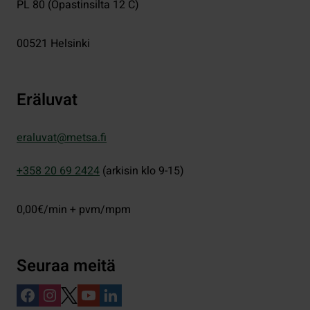
PL 80 (Opastinsilta 12 C)
00521
Helsinki
Eräluvat
eraluvat@metsa.fi
+358 20 69 2424
(arkisin klo 9-15)
0,00€/min + pvm/mpm
Seuraa meitä