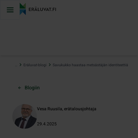
Hyppää
sisältöön
…
Eräluvat-blogi
Savukukko haastaa metsästäjän identiteettiä
Blogiin
Vesa Ruusila, erätalousjohtaja
29.4.2025