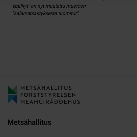
epäillyt" on nyt muutettu muotoon
"salametsästyksestä tuomitut".
Metsähallitus