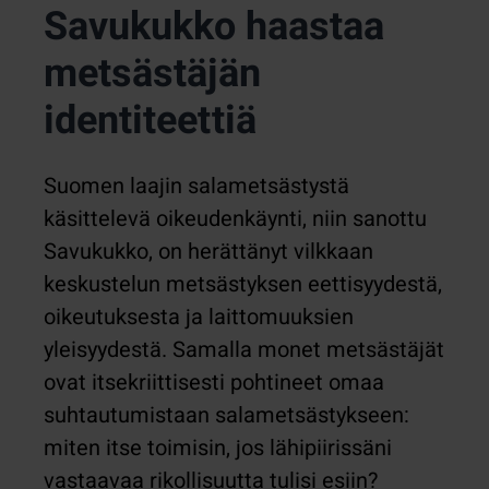
Savukukko haastaa
metsästäjän
identiteettiä
Suomen laajin salametsästystä
käsittelevä oikeudenkäynti, niin sanottu
Savukukko, on herättänyt vilkkaan
keskustelun metsästyksen eettisyydestä,
oikeutuksesta ja laittomuuksien
yleisyydestä. Samalla monet metsästäjät
ovat itsekriittisesti pohtineet omaa
suhtautumistaan salametsästykseen:
miten itse toimisin, jos lähipiirissäni
vastaavaa rikollisuutta tulisi esiin?