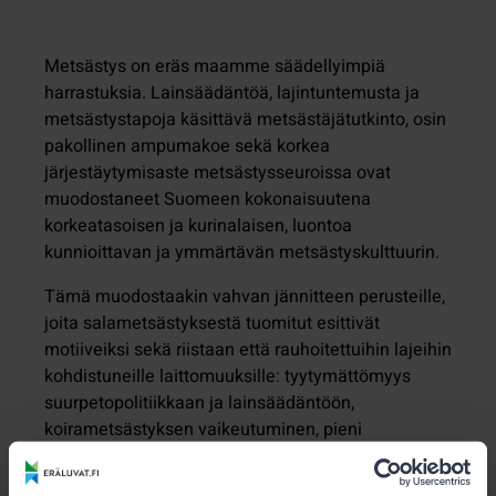
Metsästys on eräs maamme säädellyimpiä
harrastuksia. Lainsäädäntöä, lajintuntemusta ja
metsästystapoja käsittävä metsästäjätutkinto, osin
pakollinen ampumakoe sekä korkea
järjestäytymisaste metsästysseuroissa ovat
muodostaneet Suomeen kokonaisuutena
korkeatasoisen ja kurinalaisen, luontoa
kunnioittavan ja ymmärtävän metsästyskulttuurin.
Tämä muodostaakin vahvan jännitteen perusteille,
joita salametsästyksestä tuomitut esittivät
motiiveiksi sekä riistaan että rauhoitettuihin lajeihin
kohdistuneille laittomuuksille: tyytymättömyys
suurpetopolitiikkaan ja lainsäädäntöön,
koirametsästyksen vaikeutuminen, pieni
kiinnijäämisen riski, petoviha, voimakas pyyntivietti,
jännitys.