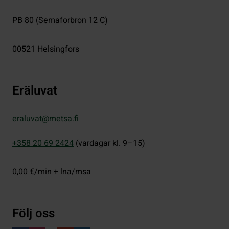
PB 80 (Semaforbron 12 C)
00521
Helsingfors
Eräluvat
eraluvat@metsa.fi
+358 20 69 2424
(vardagar kl. 9–15)
0,00 €/min + lna/msa
Följ oss