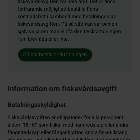
fiskevårdsavgiften för hela året. Det är dock
fortfarande möjligt att beställa Fena
kostnadsfritt i samband med betalningen av
fiskevårdsavgiften. På så sätt kan var och en
själv välja om man vill få den tryckta tidningen
i sin brevlåda eller inte.
Så här beställer du tidningen
Information om fiskevårdsavgift
Betalningsskyldighet
Fiskevårdsavgiften är obligatorisk för alla personer i
åldern 18–69 som fiskar med handredskap eller andra
fångstredskap eller fångar kräftor. Andra fisketillstånd,
såsom spö-, nät- eller kräftfisketillstånd, befriar inte från