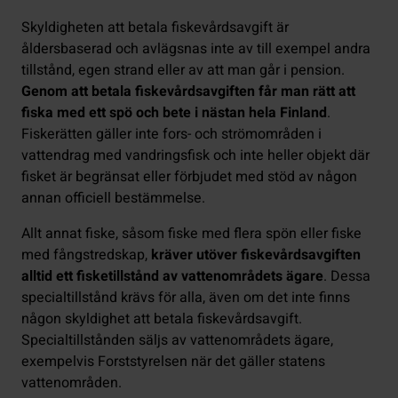
Skyldigheten att betala fiskevårdsavgift är
åldersbaserad och avlägsnas inte av till exempel andra
tillstånd, egen strand eller av att man går i pension.
Genom att betala fiskevårdsavgiften får man rätt att
fiska med ett spö och bete i nästan hela Finland
.
Fiskerätten gäller inte fors- och strömområden i
vattendrag med vandringsfisk och inte heller objekt där
fisket är begränsat eller förbjudet med stöd av någon
annan officiell bestämmelse.
Allt annat fiske, såsom fiske med flera spön eller fiske
med fångstredskap,
kräver utöver fiskevårdsavgiften
alltid ett fisketillstånd av vattenområdets ägare
. Dessa
specialtillstånd krävs för alla, även om det inte finns
någon skyldighet att betala fiskevårdsavgift.
Specialtillstånden säljs av vattenområdets ägare,
exempelvis Forststyrelsen när det gäller statens
vattenområden.