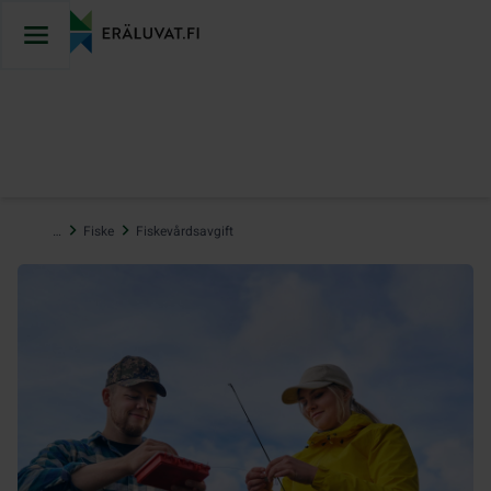
Hoppa
till
innehåll
…
Fiske
Fiskevårdsavgift