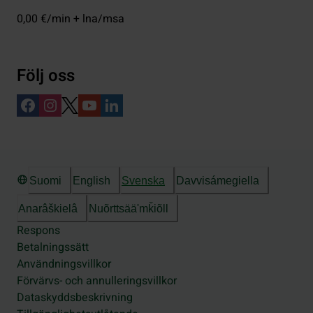
0,00 €/min + lna/msa
Följ oss
Suomi
English
Svenska
Davvisámegiella
Anarâškielâ
Nuõrttsääʹmǩiõll
Respons
Betalningssätt
Användningsvillkor
Förvärvs- och annulleringsvillkor
Dataskyddsbeskrivning