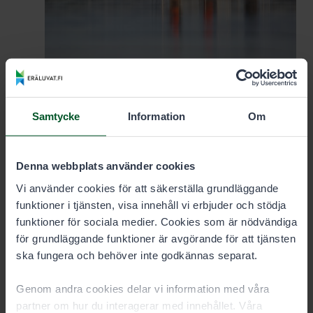
Samtycke
Information
Om
11.5.2026
Fiske
Denna webbplats använder cookies
Fisketillståndsområdena förnyades: ta del
Vi använder cookies för att säkerställa grundläggande
av förändringarna!
funktioner i tjänsten, visa innehåll vi erbjuder och stödja
funktioner för sociala medier. Cookies som är nödvändiga
Vid årsskiftet delades fem stora spöfiskeområden upp i
för grundläggande funktioner är avgörande för att tjänsten
52 nya tillståndsområden. Dessutom omgränsades
ska fungera och behöver inte godkännas separat.
tillståndsområdena för fiske med övriga redskap.
Genom andra cookies delar vi information med våra
partner om hur du interagerar med innehållet. Våra