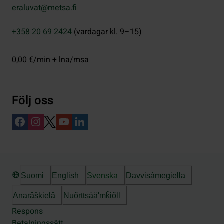
eraluvat@metsa.fi
+358 20 69 2424
(vardagar kl. 9–15)
0,00 €/min + lna/msa
Följ oss
Suomi
English
Svenska
Davvisámegiella
Anarâškielâ
Nuõrttsääʹmǩiõll
Respons
Betalningssätt