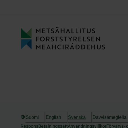
Suomi
English
Svenska
Davvisámegiella
Respons
Betalningssätt
Användningsvillkor
Förvärvs- 