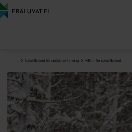
Hoppa
till
innehåll
…
Spårtillstånd för snöskoterkörning
Villkor för spårtillstånd