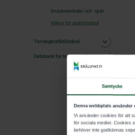
Snöskoterleder och -spår
Villkor för spårtillstånd
Terrängtrafiktillstånd
Databank for terrängtrafik
Samtycke
Denna webbplats använder 
Vi använder cookies för att sä
för sociala medier. Cookies 
behöver inte godkännas sepa