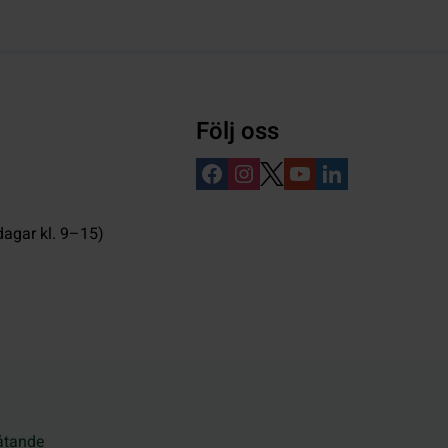
Följ oss
dagar kl. 9–15)
låtande