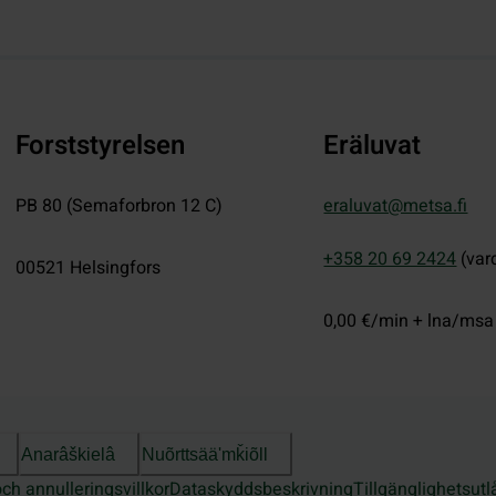
Forststyrelsen
Eräluvat
PB 80 (Semaforbron 12 C)
eraluvat@metsa.fi
+358 20 69 2424
(var
00521
Helsingfors
0,00 €/min + lna/msa
Anarâškielâ
Nuõrttsääʹmǩiõll
och annulleringsvillkor
Dataskyddsbeskrivning
Tillgänglighetsut