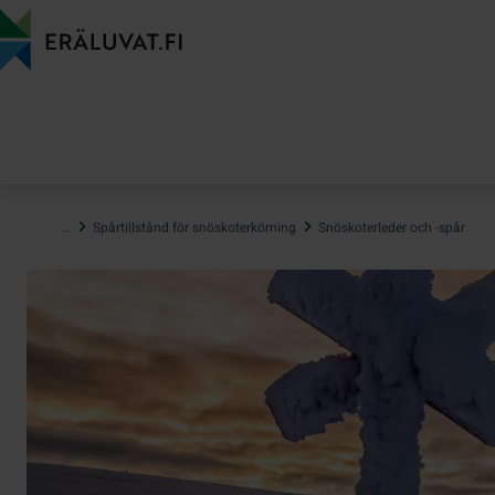
Hoppa
till
innehåll
…
Spårtillstånd för snöskoterkörning
Snöskoterleder och -spår