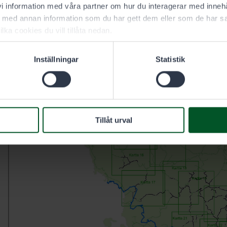
 information med våra partner om hur du interagerar med innehå
med annan information som du har gett dem eller som de har sa
ilka cookies du vill tillåta nedan.
Inställningar
Statistik
Tillåt urval