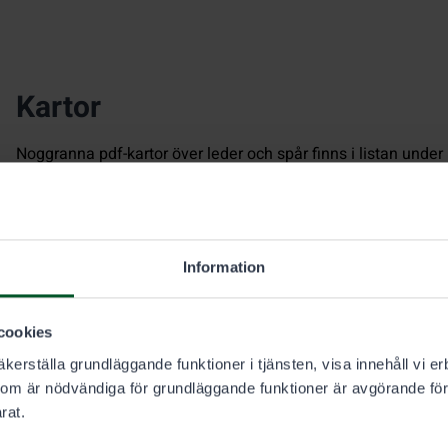
Kartor
Noggranna pdf-kartor över leder och spår finns i listan under
Information
cookies
kerställa grundläggande funktioner i tjänsten, visa innehåll vi er
som är nödvändiga för grundläggande funktioner är avgörande för
rat.