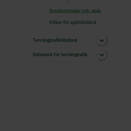
Snöskoterleder och -spår
Villkor för spårtillstånd
Terrängtrafiktillstånd
Databank for terrängtrafik