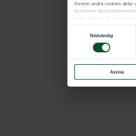
Genom andra cookies delar vi
kombinera denna information 
deras tjänster. Du kan välja v
Samtyckesval
Nödvändig
Avvisa