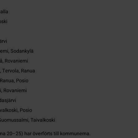
alla
oski
ärvi
iemi, Sodankylä
eå, Rovaniemi
, Tervola, Ranua
 Ranua, Posio
Ii, Rovaniemi
dasjärvi
valkoski, Posio
 Suomussalmi, Taivalkoski
rna 20–25) har överförts till kommunerna.