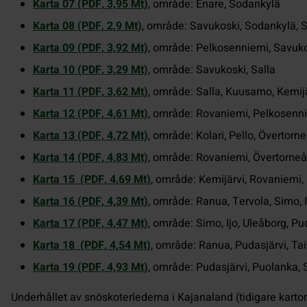
Karta 07 (PDF, 3,95 Mt)
, område: Enare, Sodankylä
Karta 08 (PDF, 2,9 Mt)
, område: Savukoski, Sodankylä, S
Karta 09 (PDF, 3,92 Mt)
, område: Pelkosenniemi, Savuk
Karta 10 (PDF, 3,29 Mt)
, område: Savukoski, Salla
Karta 11 (PDF, 3,62 Mt)
, område: Salla, Kuusamo, Kemij
Karta 12 (PDF, 4,61 Mt)
, område: Rovaniemi, Pelkosenn
Karta 13 (PDF, 4,72 Mt)
, område: Kolari, Pello, Övertorn
Karta 14 (PDF, 4,83 Mt)
, område: Rovaniemi, Övertorneå
Karta 15 (PDF, 4,69 Mt)
, område: Kemijärvi, Rovaniemi,
Karta 16 (PDF, 4,39 Mt)
, område: Ranua, Tervola, Simo, 
Karta 17 (PDF, 4,47 Mt)
, område: Simo, Ijo, Uleåborg, Pu
Karta 18 (PDF, 4,54 Mt)
, område: Ranua, Pudasjärvi, Tai
Karta 19 (PDF, 4,93 Mt)
, område: Pudasjärvi, Puolanka,
Underhållet av snöskoterlederna i Kajanaland (tidigare karto