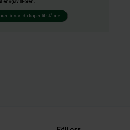
lleringsvillkoren.
ren innan du köper tillståndet.
Följ oss