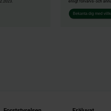
12.2023.
enligt förvärvs- och annu
Bekanta dig med villko
Forststyrelsen
Eräluvat