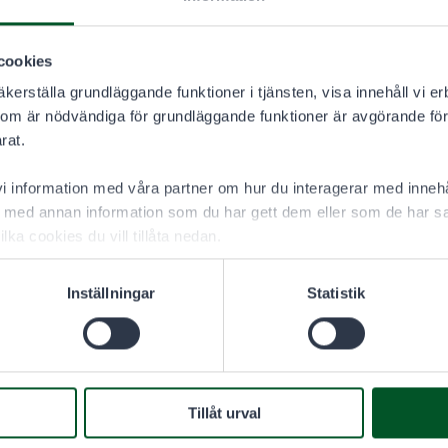
cookies
nleds 1.9.2026 kl. 09:00.
kerställa grundläggande funktioner i tjänsten, visa innehåll vi er
6
som är nödvändiga för grundläggande funktioner är avgörande för
T
rat.
 information med våra partner om hur du interagerar med innehå
med annan information som du har gett dem eller som de har sa
ilka cookies du vill tillåta nedan.
Inställningar
Statistik
Tillåt urval