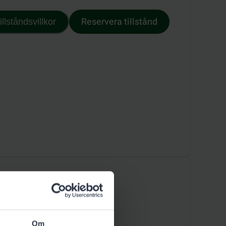
Reservera tillstånd
illståndsvillkor
Om