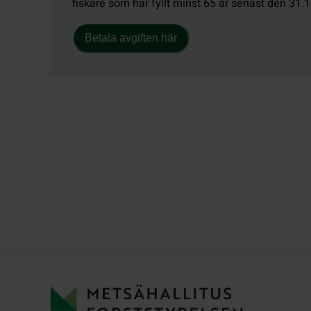
fiskare som har fyllt minst 65 år senast den 31.
Betala avgiften här