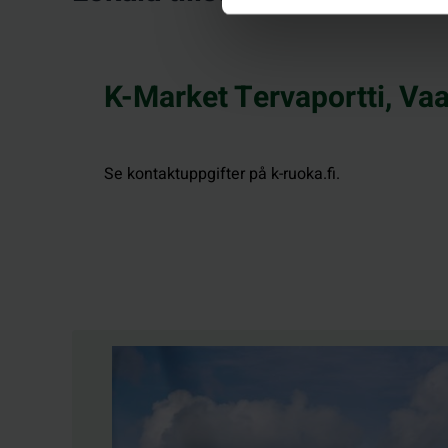
K-Market Tervaportti, Vaa
Se kontaktuppgifter på k-ruoka.fi.