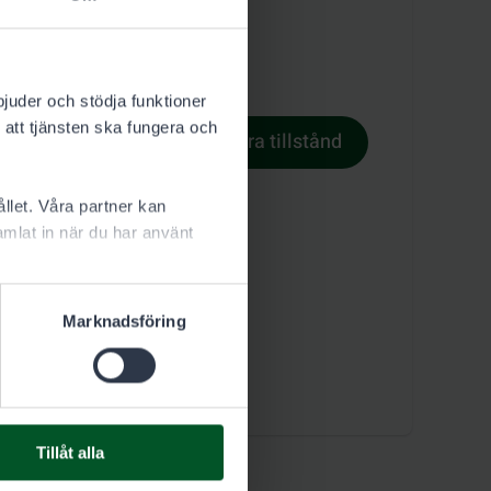
bjuder och stödja funktioner
 att tjänsten ska fungera och
Reservera tillstånd
illståndsvillkor
llet. Våra partner kan
mlat in när du har använt
Marknadsföring
Tillåt alla