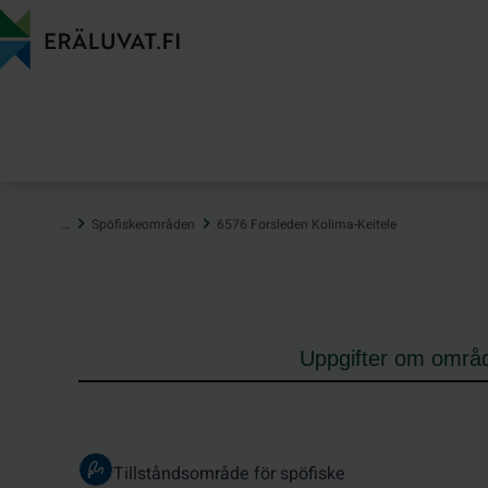
Hoppa
till
innehåll
…
Spöfiskeområden
6576 Forsleden Kolima-Keitele
Uppgifter om områ
Tillståndsområde för spöfiske