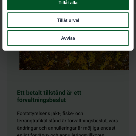
Tillåt alla
Tillåt urval
Avvisa
Ett betalt tillstånd är ett
förvaltningsbeslut
Forststyrelsens jakt-, fiske- och
terrängtrafiktillstånd är förvaltningsbeslut, vars
ändringar och annulleringar är möjliga endast
enligt förvärvs- och annulleringsvillkoren.