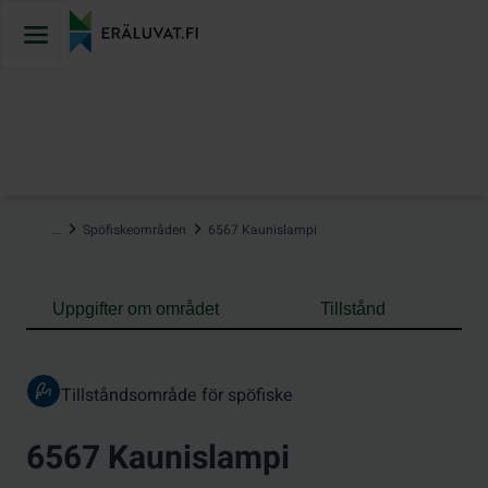
Hoppa
till
innehåll
…
Spöfiskeområden
6567 Kaunislampi
Uppgifter om området
Tillstånd
Tillståndsområde för spöfiske
6567 Kaunislampi