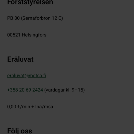
Forststyrelsen
PB 80 (Semaforbron 12 C)
00521
Helsingfors
Eräluvat
eraluvat@metsa.fi
+358 20 69 2424
(vardagar kl. 9–15)
0,00 €/min + lna/msa
Följ oss