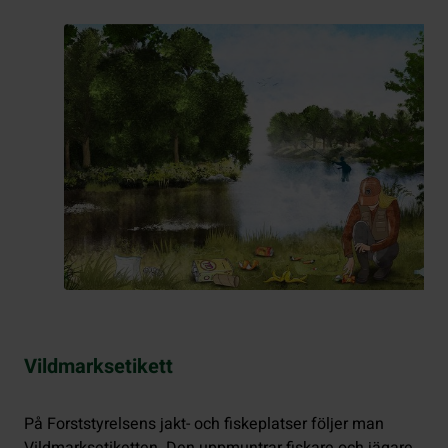
Vildmarksetikett
På Forststyrelsens jakt- och fiskeplatser följer man
Vildmarksetiketten. Den uppmuntrar fiskare och jägare