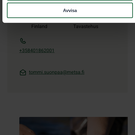
Tommi Suonpää
Avvisa
Område
Södra
Anstalt
Finland
Tavastehus
+358401862001
tommi.suonpaa@metsa.fi