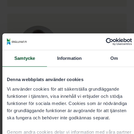
Kontaktuppgifter
Samtycke
Information
Om
Specialsakkunnig i fiskeärenden
Denna webbplats använder cookies
Veijo Honkanen
Vi använder cookies för att säkerställa grundläggande
funktioner i tjänsten, visa innehåll vi erbjuder och stödja
funktioner för sociala medier. Cookies som är nödvändiga
Område
Västra och Mellersta Finland,
för grundläggande funktioner är avgörande för att tjänsten
havsområdena mellan Hangö-Karleby
ska fungera och behöver inte godkännas separat.
Anstalt
Jyväskylä
Genom andra cookies delar vi information med våra partner