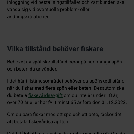
inloggning vid beställningstillfället och vart kunden ska
vända sig vid eventuella problem- eller
ändringssituationer.
Vilka tillstånd behöver fiskare
Behovet av spöfisketillstånd beror på hur många spön
och beten du använder.
I det här tillståndsområdet behöver du spöfisketillstånd
när du fiskar
med flera spön eller beten.
Dessutom ska
du betala
fiskevårdsavgift
om du inte är under 18 år,
över 70 år eller har fyllt minst 65 år före den 31.12.2023.
Om du bara fiskar med ett spö och ett bete, räcker det
att betala fiskevårdsavgiften.
Det tillåtet att
meta och pilka
gratis med ett spö. Om du