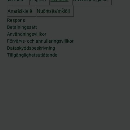
Anarâškielâ
Nuõrttsääʹmǩiõll
Respons
Betalningssätt
Användningsvillkor
Förvärvs- och annulleringsvillkor
Dataskyddsbeskrivning
Tillgänglighetsutlåtande