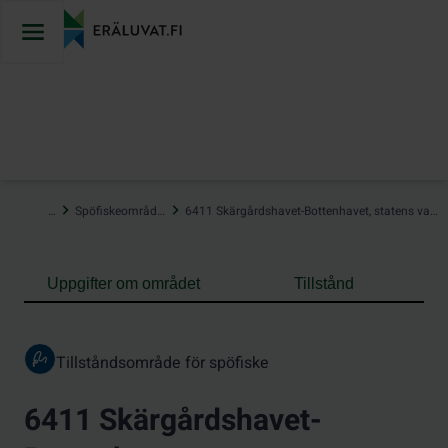
Hoppa
till
innehåll
…
Spöfiskeområden
6411 Skärgårdshavet-Bottenhavet, statens vatten
Uppgifter om området
Tillstånd
Tillståndsområde för spöfiske
6411 Skärgårdshavet-