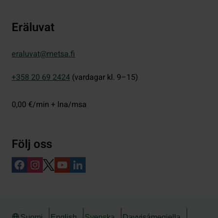
Eräluvat
eraluvat@metsa.fi
+358 20 69 2424
(vardagar kl. 9–15)
0,00 €/min + lna/msa
Följ oss
Suomi
English
Svenska
Davvisámegiella