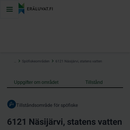
Hoppa
till
innehåll
…
Spöfiskeområden
6121 Näsijärvi, statens vatten
Uppgifter om området
Tillstånd
Tillståndsområde för spöfiske
6121 Näsijärvi, statens vatten