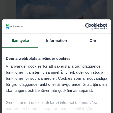
Samtycke
Information
Om
Denna webbplats använder cookies
Vi använder cookies för att säkerställa grundläggande
funktioner i tjänsten, visa innehåll vi erbjuder och stödja
funktioner för sociala medier. Cookies som är nödvändiga
Kom ihåg fiskevårdsavgiften!
för grundläggande funktioner är avgörande för att tjänsten
ska fungera och behöver inte godkännas separat.
Fiskevårdsavgiften är en obligatorisk avgift för
fiskare, som varje person mellan 18 och 69 år
Genom andra cookies delar vi information med våra
som fiskar med drag måste betala. Undantaget
partner om hur du interagerar med innehållet. Våra
är fiskare som har fyllt minst 65 år senast den