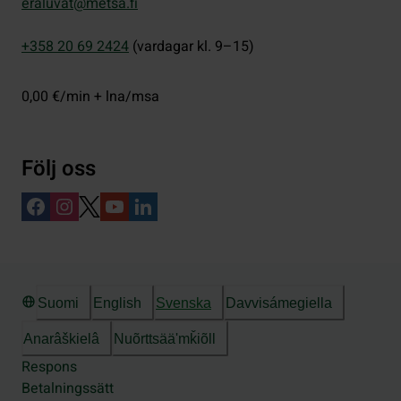
eraluvat@metsa.fi
+358 20 69 2424
(vardagar kl. 9–15)
0,00 €/min + lna/msa
Följ oss
Suomi
English
Svenska
Davvisámegiella
Anarâškielâ
Nuõrttsääʹmǩiõll
Respons
Betalningssätt