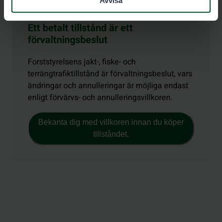
Ett betalt tillstånd är ett
förvaltningsbeslut
Forststyrelsens jakt-, fiske- och
terrängtrafiktillstånd är förvaltningsbeslut, vars
ändringar och annulleringar är möjliga endast
enligt förvärvs- och annulleringsvillkoren.
Bekanta dig med villkoren innan du köper
tillståndet.